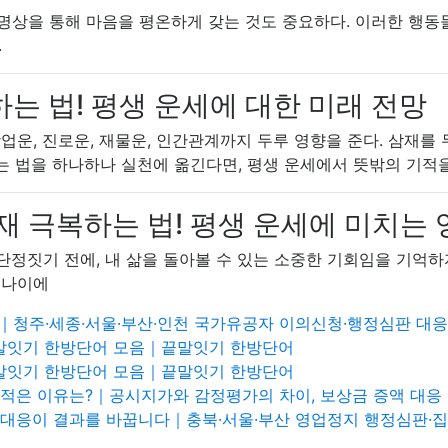
 명상을 통해 마음을 평온하게 갖는 것도 중요하다. 이러한 행동들
.
하는 법! 평생 운세에 대한 미래 전망
 학업운, 진로운, 재물운, 인간관계까지 두루 영향을 준다. 삼
는 법을 하나하나 실천에 옮긴다면, 평생 운세에서 뜻밖의 기적을
삼재 극복하는 법! 평생 운세에 미치는
단정짓기 전에, 내 삶을 돌아볼 수 있는 소중한 기회임을 기억하
 나이에
｜청주·세종·서울·부산·인천 국가유공자 이의신청·행정심판 대응
끝말잇기 한방단어 모음｜끝말잇기 한방단어
끝말잇기 한방단어 모음｜끝말잇기 한방단어
 적은 이유는?｜공시지가와 감정평가의 차이, 보상금 증액 대응
 대응이 결과를 바꿉니다｜충북·서울·부산 영업정지 행정심판·