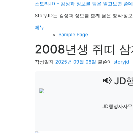
내
스토리JD – 감성과 정보를 담은 알고보면 쓸
용
StoryJD는 감성과 정보를 함께 담은 창작·
으
로
메뉴
바
Sample Page
로
2008년생 쥐띠 
가
기
작성일자
2025년 09월 06일
글쓴이
storyjd
📢 J
JD행정사사무