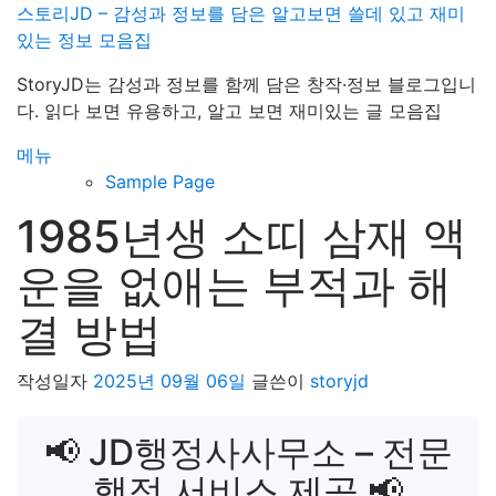
내
스토리JD – 감성과 정보를 담은 알고보면 쓸데 있고 재미
용
있는 정보 모음집
으
StoryJD는 감성과 정보를 함께 담은 창작·정보 블로그입니
로
다. 읽다 보면 유용하고, 알고 보면 재미있는 글 모음집
바
로
메뉴
가
Sample Page
기
1985년생 소띠 삼재 액
운을 없애는 부적과 해
결 방법
작성일자
2025년 09월 06일
글쓴이
storyjd
📢 JD행정사사무소 – 전문
행정 서비스 제공 📢