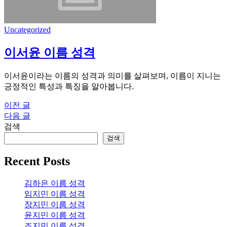
Uncategorized
이서윤 이름 성격
이서윤이라는 이름의 성격과 의미를 살펴보며, 이름이 지니는
긍정적인 특성과 특징을 알아봅니다.
이전 글
글
다음 글
탐
검색
색
검색
Recent Posts
김하은 이름 성격
임지민 이름 성격
장지민 이름 성격
윤지민 이름 성격
조지민 이름 성격