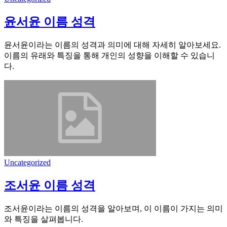
윤서윤 이름 성격
윤서윤이라는 이름의 성격과 의미에 대해 자세히 알아보세요.
이름의 유래와 특징을 통해 개인의 성향을 이해할 수 있습니
다.
Uncategorized
조서윤 이름 성격
조서윤이라는 이름의 성격을 알아보며, 이 이름이 가지는 의미
와 특징을 살펴봅니다.