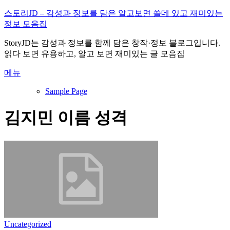
내
스토리JD – 감성과 정보를 담은 알고보면 쓸데 있고 재미있는
용
정보 모음집
으
StoryJD는 감성과 정보를 함께 담은 창작·정보 블로그입니다.
로
읽다 보면 유용하고, 알고 보면 재미있는 글 모음집
바
로
메뉴
가
기
Sample Page
김지민 이름 성격
Uncategorized