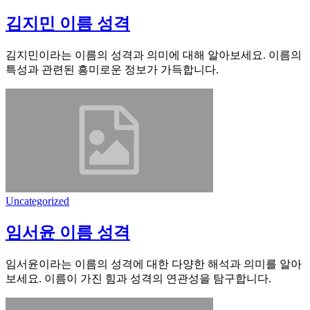
김지민 이름 성격
김지민이라는 이름의 성격과 의미에 대해 알아보세요. 이름의
특성과 관련된 흥미로운 정보가 가득합니다.
Uncategorized
임서윤 이름 성격
임서윤이라는 이름의 성격에 대한 다양한 해석과 의미를 알아
보세요. 이름이 가진 힘과 성격의 연관성을 탐구합니다.