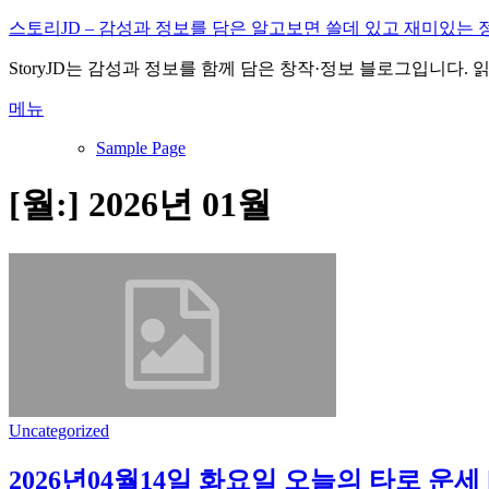
내
스토리JD – 감성과 정보를 담은 알고보면 쓸데 있고 재미있는 
용
StoryJD는 감성과 정보를 함께 담은 창작·정보 블로그입니다.
으
로
메뉴
바
로
Sample Page
가
기
[월:]
2026년 01월
Uncategorized
2026년04월14일 화요일 오늘의 타로 운