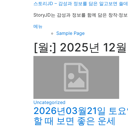
내
스토리JD – 감성과 정보를 담은 알고보면 쓸
용
StoryJD는 감성과 정보를 함께 담은 창작·
으
로
메뉴
바
Sample Page
로
[월:]
2025년 12월
가
기
Uncategorized
2026년03월21일 토요
할 때 보면 좋은 운세