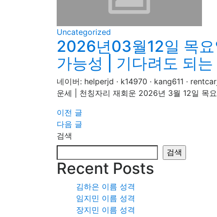
Uncategorized
2026년03월12일 목요
가능성 | 기다려도 되
네이버: helperjd · k14970 · kang611
운세 | 천칭자리 재회운 2026년 3월 12일 목
글
이전 글
다음 글
탐
검색
색
검색
Recent Posts
김하은 이름 성격
임지민 이름 성격
장지민 이름 성격