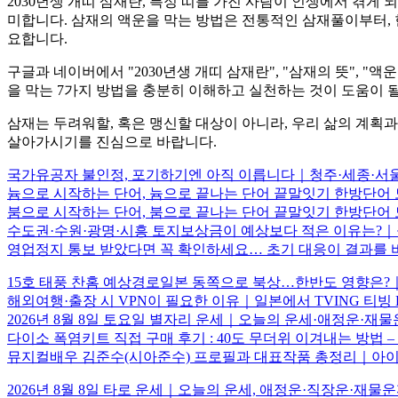
2030년생 개띠 삼재란, 특정 띠를 가진 사람이 인생에서 겪게
미합니다. 삼재의 액운을 막는 방법은 전통적인 삼재풀이부터, 
요합니다.
구글과 네이버에서 "2030년생 개띠 삼재란", "삼재의 뜻", 
을 막는 7가지 방법을 충분히 이해하고 실천하는 것이 도움이 
삼재는 두려워할, 혹은 맹신할 대상이 아니라, 우리 삶의 계획과
살아가시기를 진심으로 바랍니다.
국가유공자 불인정, 포기하기엔 아직 이릅니다｜청주·세종·서울
늄으로 시작하는 단어, 늄으로 끝나는 단어 끝말잇기 한방단
붐으로 시작하는 단어, 붐으로 끝나는 단어 끝말잇기 한방단
수도권·수원·광명·시흥 토지보상금이 예상보다 적은 이유는?｜
영업정지 통보 받았다면 꼭 확인하세요… 초기 대응이 결과를
15호 태풍 찬홈 예상경로일본 동쪽으로 북상…한반도 영향은?｜
해외여행·출장 시 VPN이 필요한 이유｜일본에서 TVING 티빙 K
2026년 8월 8일 토요일 별자리 운세｜오늘의 운세·애정운·재
다이소 폭염키트 직접 구매 후기 : 40도 무더위 이겨내는 방
뮤지컬배우 김준수(시아준수) 프로필과 대표작품 총정리｜아이
2026년 8월 8일 타로 운세｜오늘의 운세, 애정운·직장운·재