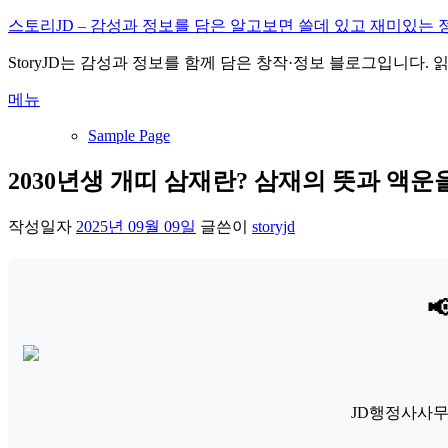
내
스토리JD – 감성과 정보를 담은 알고보면 쓸데 있고 재미있는 
용
StoryJD는 감성과 정보를 함께 담은 창작·정보 블로그입니다.
으
로
메뉴
바
로
Sample Page
가
기
2030년생 개띠 삼재란? 삼재의 뜻과 액운
작성일자
2025년 09월 09일
글쓴이
storyjd

JD행정사사무