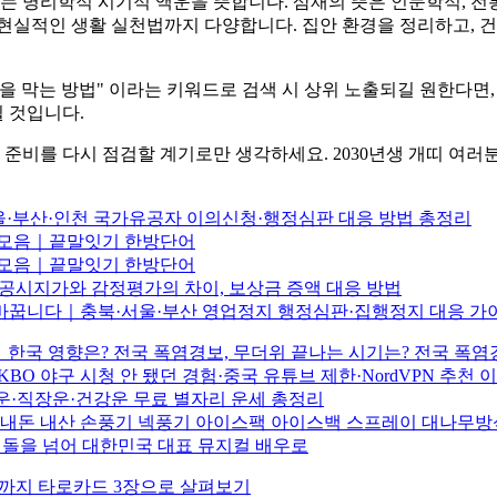
 되는 명리학적 시기적 액운을 뜻합니다. 삼재의 뜻은 인문학적, 
현실적인 생활 실천법까지 다양합니다. 집안 환경을 정리하고, 건
"액운을 막는 방법" 이라는 키워드로 검색 시 상위 노출되길 원한다면
될 것입니다.
 준비를 다시 점검할 계기로만 생각하세요. 2030년생 개띠 여러
·부산·인천 국가유공자 이의신청·행정심판 대응 방법 총정리
어 모음｜끝말잇기 한방단어
어 모음｜끝말잇기 한방단어
공시지가와 감정평가의 차이, 보상금 증액 대응 방법
 바꿉니다｜충북·서울·부산 영업정지 행정심판·집행정지 대응 가
한국 영향은? 전국 폭염경보, 무더위 끝나는 시기는? 전국 폭염
BO 야구 시청 안 됐던 경험·중국 유튜브 제한·NordVPN 추천 
물운·직장운·건강운 무료 별자리 운세 총정리
법 – 내돈 내산 손풍기 넥풍기 아이스팩 아이스백 스프레이 대나무
돌을 넘어 대한민국 대표 뮤지컬 배우로
물운까지 타로카드 3장으로 살펴보기