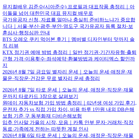
뮤지컬배우 김준수(시아준수) 프로필과 대표작품 총정리｜아
이돌을 넘어 대한민국 대표 뮤지컬 배우로
국가유공자 신청, 자료를 얼마나 충실히 준비하느냐가 중요합
니다｜서울·부산·광주·부안·영도구 국가유공자 등록 절차·보
훈심사·행정심판 안내
BTS 오레오 쿠키 먹어본 후기｜멤버별 디자인부터 맛까지 솔
직 리뷰
KTX 정기권 예매 방법 총정리｜일반 정기권·기간자유형·출퇴
근형 가격·이용횟수·좌석예약·환불방법과 케이티엑스 할인까
지
2026년 8월 7일 금요일 별자리 운세｜오늘의 운세·애정운·재
물운·직장운·건강운 무료 별자리 운세 총정리
2026년 8월 7일 타로 운세｜오늘의 운세, 애정운·직장운·재물
운까지 타로카드 3장으로 살펴보기
원데이 자동차보험 가입 방법 총정리｜02년생 여성 가입 후기,
운전자 추가 vs 직접 가입 차이, 비용 하루 1만원 내외 DB손해
보험 기준 구 동부화재 디비손해보험
입추 인사말 가을의 시작, 모음｜카톡 안부 문자·거래처·직장
동료·가족에게 전하는 따뜻한 계절 인사
2026년 8월 6일 타로 운세｜오늘의 운세, 애정운·직장운·재물