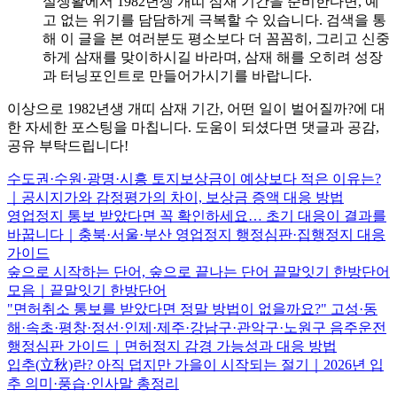
실생활에서 1982년생 개띠 삼재 기간을 준비한다면, 예
고 없는 위기를 담담하게 극복할 수 있습니다. 검색을 통
해 이 글을 본 여러분도 평소보다 더 꼼꼼히, 그리고 신중
하게 삼재를 맞이하시길 바라며, 삼재 해를 오히려 성장
과 터닝포인트로 만들어가시기를 바랍니다.
이상으로 1982년생 개띠 삼재 기간, 어떤 일이 벌어질까?에 대
한 자세한 포스팅을 마칩니다. 도움이 되셨다면 댓글과 공감,
공유 부탁드립니다!
수도권·수원·광명·시흥 토지보상금이 예상보다 적은 이유는?
｜공시지가와 감정평가의 차이, 보상금 증액 대응 방법
영업정지 통보 받았다면 꼭 확인하세요… 초기 대응이 결과를
바꿉니다｜충북·서울·부산 영업정지 행정심판·집행정지 대응
가이드
숲으로 시작하는 단어, 숲으로 끝나는 단어 끝말잇기 한방단어
모음｜끝말잇기 한방단어
"면허취소 통보를 받았다면 정말 방법이 없을까요?" 고성·동
해·속초·평창·정선·인제·제주·강남구·관악구·노원구 음주운전
행정심판 가이드｜면허정지 감경 가능성과 대응 방법
입추(立秋)란? 아직 덥지만 가을이 시작되는 절기｜2026년 입
추 의미·풍습·인사말 총정리