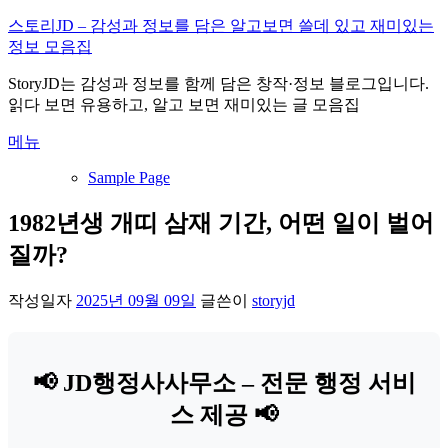
내
스토리JD – 감성과 정보를 담은 알고보면 쓸데 있고 재미있는
용
정보 모음집
으
StoryJD는 감성과 정보를 함께 담은 창작·정보 블로그입니다.
로
읽다 보면 유용하고, 알고 보면 재미있는 글 모음집
바
로
메뉴
가
기
Sample Page
1982년생 개띠 삼재 기간, 어떤 일이 벌어
질까?
작성일자
2025년 09월 09일
글쓴이
storyjd
📢 JD행정사사무소 – 전문 행정 서비
스 제공 📢