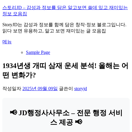
내
스토리JD – 감성과 정보를 담은 알고보면 쓸데 있고 재미있는
용
정보 모음집
으
StoryJD는 감성과 정보를 함께 담은 창작·정보 블로그입니다.
로
읽다 보면 유용하고, 알고 보면 재미있는 글 모음집
바
로
메뉴
가
기
Sample Page
1934년생 개띠 삼재 운세 분석! 올해는 어
떤 변화가?
작성일자
2025년 09월 09일
글쓴이
storyjd
📢 JD행정사사무소 – 전문 행정 서비
스 제공 📢