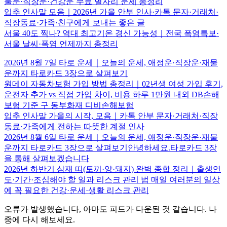
물운·직장운·건강운 무료 별자리 운세 총정리
입추 인사말 모음｜2026년 가을 안부 인사·카톡 문자·거래처·
직장동료·가족·친구에게 보내는 좋은 글
서울 40도 찍나? 역대 최고기온 경신 가능성｜전국 폭염특보·
서울 날씨·폭염 언제까지 총정리
2026년 8월 7일 타로 운세｜오늘의 운세, 애정운·직장운·재물
운까지 타로카드 3장으로 살펴보기
원데이 자동차보험 가입 방법 총정리｜02년생 여성 가입 후기,
운전자 추가 vs 직접 가입 차이, 비용 하루 1만원 내외 DB손해
보험 기준 구 동부화재 디비손해보험
입추 인사말 가을의 시작, 모음｜카톡 안부 문자·거래처·직장
동료·가족에게 전하는 따뜻한 계절 인사
2026년 8월 6일 타로 운세｜오늘의 운세, 애정운·직장운·재물
운까지 타로카드 3장으로 살펴보기안녕하세요.타로카드 3장
을 통해 살펴보겠습니다
2026년 하반기 삼재 띠(토끼·양·돼지) 완벽 종합 정리｜출생연
도·기간·조심해야 할 일과 리스크 관리 법 매일 여러분의 일상
에 꼭 필요한 건강·운세·생활 리스크 관리
오류가 발생했습니다, 아마도 피드가 다운된 것 같습니다. 나
중에 다시 해보세요.