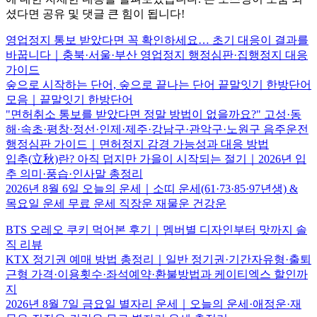
셨다면 공유 및 댓글 큰 힘이 됩니다!
영업정지 통보 받았다면 꼭 확인하세요… 초기 대응이 결과를
바꿉니다｜충북·서울·부산 영업정지 행정심판·집행정지 대응
가이드
숲으로 시작하는 단어, 숲으로 끝나는 단어 끝말잇기 한방단어
모음｜끝말잇기 한방단어
"면허취소 통보를 받았다면 정말 방법이 없을까요?" 고성·동
해·속초·평창·정선·인제·제주·강남구·관악구·노원구 음주운전
행정심판 가이드｜면허정지 감경 가능성과 대응 방법
입추(立秋)란? 아직 덥지만 가을이 시작되는 절기｜2026년 입
추 의미·풍습·인사말 총정리
2026년 8월 6일 오늘의 운세｜소띠 운세(61·73·85·97년생) &
목요일 운세 무료 운세 직장운 재물운 건강운
BTS 오레오 쿠키 먹어본 후기｜멤버별 디자인부터 맛까지 솔
직 리뷰
KTX 정기권 예매 방법 총정리｜일반 정기권·기간자유형·출퇴
근형 가격·이용횟수·좌석예약·환불방법과 케이티엑스 할인까
지
2026년 8월 7일 금요일 별자리 운세｜오늘의 운세·애정운·재