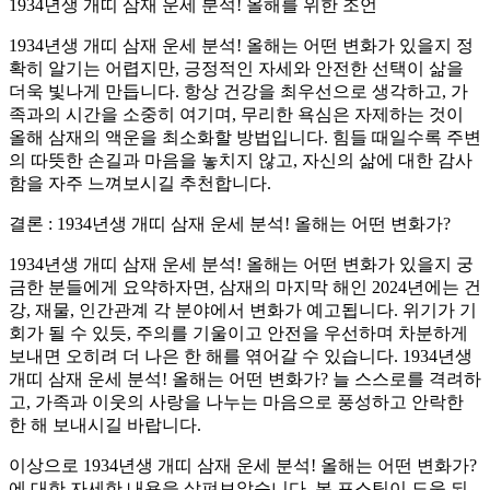
1934년생 개띠 삼재 운세 분석! 올해를 위한 조언
1934년생 개띠 삼재 운세 분석! 올해는 어떤 변화가 있을지 정
확히 알기는 어렵지만, 긍정적인 자세와 안전한 선택이 삶을
더욱 빛나게 만듭니다. 항상 건강을 최우선으로 생각하고, 가
족과의 시간을 소중히 여기며, 무리한 욕심은 자제하는 것이
올해 삼재의 액운을 최소화할 방법입니다. 힘들 때일수록 주변
의 따뜻한 손길과 마음을 놓치지 않고, 자신의 삶에 대한 감사
함을 자주 느껴보시길 추천합니다.
결론 : 1934년생 개띠 삼재 운세 분석! 올해는 어떤 변화가?
1934년생 개띠 삼재 운세 분석! 올해는 어떤 변화가 있을지 궁
금한 분들에게 요약하자면, 삼재의 마지막 해인 2024년에는 건
강, 재물, 인간관계 각 분야에서 변화가 예고됩니다. 위기가 기
회가 될 수 있듯, 주의를 기울이고 안전을 우선하며 차분하게
보내면 오히려 더 나은 한 해를 엮어갈 수 있습니다. 1934년생
개띠 삼재 운세 분석! 올해는 어떤 변화가? 늘 스스로를 격려하
고, 가족과 이웃의 사랑을 나누는 마음으로 풍성하고 안락한
한 해 보내시길 바랍니다.
이상으로 1934년생 개띠 삼재 운세 분석! 올해는 어떤 변화가?
에 대한 자세한 내용을 살펴보았습니다. 본 포스팅이 도움 되