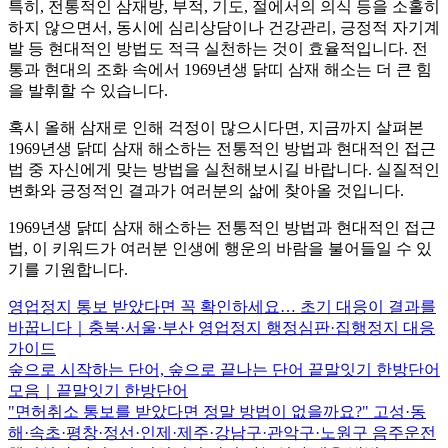
특히, 전통적인 삼재방, 부적, 기도, 절에서의 의식 등을 소홀히
하지 않으면서, 동시에 심리상담이나 건강관리, 긍정적 자기계
발 등 현대적인 방법도 적극 실천하는 것이 효율적입니다. 전
통과 현대의 조화 속에서 1969년생 닭띠 삼재 해소는 더 큰 힘
을 발휘할 수 있습니다.
혹시 올해 삼재로 인해 걱정이 많으시다면, 지금까지 살펴본
1969년생 닭띠 삼재 해소하는 전통적인 방법과 현대적인 접근
법 중 자신에게 맞는 방법을 실천해보시길 바랍니다. 실질적인
변화와 긍정적인 결과가 여러분의 삶에 찾아올 것입니다.
1969년생 닭띠 삼재 해소하는 전통적인 방법과 현대적인 접근
법, 이 키워드가 여러분 인생에 행운의 바람을 불어들일 수 있
기를 기원합니다.
영업정지 통보 받았다면 꼭 확인하세요… 초기 대응이 결과를
바꿉니다｜충북·서울·부산 영업정지 행정심판·집행정지 대응
가이드
숲으로 시작하는 단어, 숲으로 끝나는 단어 끝말잇기 한방단어
모음｜끝말잇기 한방단어
"면허취소 통보를 받았다면 정말 방법이 없을까요?" 고성·동
해·속초·평창·정선·인제·제주·강남구·관악구·노원구 음주운전