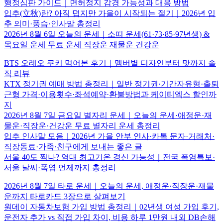
행정심판 가이드｜면허정지 감경 가능성과 대응 방법
입추(立秋)란? 아직 덥지만 가을이 시작되는 절기｜2026년 입
추 의미·풍습·인사말 총정리
2026년 8월 6일 오늘의 운세｜소띠 운세(61·73·85·97년생) &
목요일 운세 무료 운세 직장운 재물운 건강운
BTS 오레오 쿠키 먹어본 후기｜멤버별 디자인부터 맛까지 솔
직 리뷰
KTX 정기권 예매 방법 총정리｜일반 정기권·기간자유형·출퇴
근형 가격·이용횟수·좌석예약·환불방법과 케이티엑스 할인까
지
2026년 8월 7일 금요일 별자리 운세｜오늘의 운세·애정운·재
물운·직장운·건강운 무료 별자리 운세 총정리
입추 인사말 모음｜2026년 가을 안부 인사·카톡 문자·거래처·
직장동료·가족·친구에게 보내는 좋은 글
서울 40도 찍나? 역대 최고기온 경신 가능성｜전국 폭염특보·
서울 날씨·폭염 언제까지 총정리
2026년 8월 7일 타로 운세｜오늘의 운세, 애정운·직장운·재물
운까지 타로카드 3장으로 살펴보기
원데이 자동차보험 가입 방법 총정리｜02년생 여성 가입 후기,
운전자 추가 vs 직접 가입 차이, 비용 하루 1만원 내외 DB손해