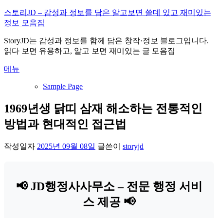
내
스토리JD – 감성과 정보를 담은 알고보면 쓸데 있고 재미있는
용
정보 모음집
으
StoryJD는 감성과 정보를 함께 담은 창작·정보 블로그입니다.
로
읽다 보면 유용하고, 알고 보면 재미있는 글 모음집
바
로
메뉴
가
기
Sample Page
1969년생 닭띠 삼재 해소하는 전통적인
방법과 현대적인 접근법
작성일자
2025년 09월 08일
글쓴이
storyjd
📢 JD행정사사무소 – 전문 행정 서비
스 제공 📢