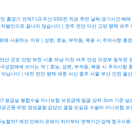
전 홈경기 언제? LG·두산·SSG전 직관 추천 날짜·경기시간·예
 처벌만으로 끝나지 않습니다｜전주 천안 아산 고양 평택 파주 
에 사용하는 이유｜성분, 효능, 부작용, 복용 시 주의사항 총
안산 군포 안양 부천 시흥 하남 이천 여주 안성 의정부 동두천 
극성장애에 쓰이는 약｜효능, 성분, 부작용, 복용 시 주의사항 
 아닙니다｜대전 천안 평택 세종 서산 충주 서울 부산 인천 울
까? 응급실 봉합수술 미니보험 보장금액·얼굴 상처 3cm 기준·
자궁근종·유방 양성결절·갑상선 결절·요실금 수술비 미니보험 보장
가능할까? 레진·인레이·온레이 차이부터 면책기간·감액·청구서류