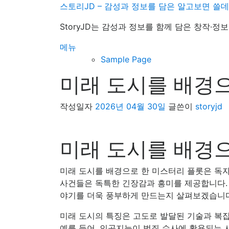
내
스토리JD – 감성과 정보를 담은 알고보면 쓸
용
StoryJD는 감성과 정보를 함께 담은 창작·
으
로
메뉴
바
Sample Page
로
미래 도시를 배경
가
기
작성일자
2026년 04월 30일
글쓴이
storyjd
미래 도시를 배경
미래 도시를 배경으로 한 미스터리 플롯은 독
사건들은 독특한 긴장감과 흥미를 제공합니다. 
야기를 더욱 풍부하게 만드는지 살펴보겠습니다
미래 도시의 특징은 고도로 발달된 기술과 복
예를 들어, 인공지능이 범죄 수사에 활용되는