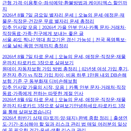
근형 가격·이용횟수·좌석예약·환불방법과 케이티엑스 할인까
지
2026년 8월 7일 금요일 별자리 운세｜오늘의 운세·애정운·재
물운·직장운·건강운 무료 별자리 운세 총정리
입추 인사말 모음｜2026년 가을 안부 인사·카톡 문자·거래처·
직장동료·가족·친구에게 보내는 좋은 글
서울 40도 찍나? 역대 최고기온 경신 가능성｜전국 폭염특보·
서울 날씨·폭염 언제까지 총정리
2026년 8월 7일 타로 운세｜오늘의 운세, 애정운·직장운·재물
운까지 타로카드 3장으로 살펴보기
원데이 자동차보험 가입 방법 총정리｜02년생 여성 가입 후기,
운전자 추가 vs 직접 가입 차이, 비용 하루 1만원 내외 DB손해
보험 기준 구 동부화재 디비손해보험
입추 인사말 가을의 시작, 모음｜카톡 안부 문자·거래처·직장
동료·가족에게 전하는 따뜻한 계절 인사
2026년 8월 6일 타로 운세｜오늘의 운세, 애정운·직장운·재물
운까지 타로카드 3장으로 살펴보기안녕하세요.타로카드 3장
을 통해 살펴보겠습니다
2026년 하반기 삼재 띠(토끼·양·돼지) 완벽 종합 정리｜출생연
도·기간·조심해야 할 일과 리스크 관리 법 매일 여러분의 일상
에 꼭 필요한 건강·운세·생활 리스크 관리