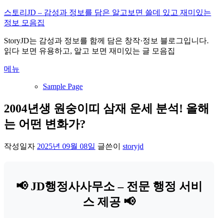
내
스토리JD – 감성과 정보를 담은 알고보면 쓸데 있고 재미있는
용
정보 모음집
으
StoryJD는 감성과 정보를 함께 담은 창작·정보 블로그입니다.
로
읽다 보면 유용하고, 알고 보면 재미있는 글 모음집
바
로
메뉴
가
기
Sample Page
2004년생 원숭이띠 삼재 운세 분석! 올해
는 어떤 변화가?
작성일자
2025년 09월 08일
글쓴이
storyjd
📢 JD행정사사무소 – 전문 행정 서비
스 제공 📢