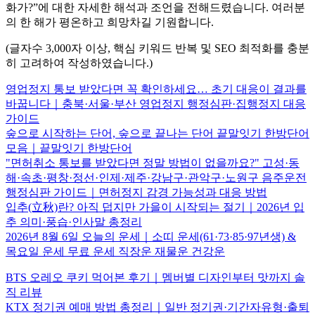
화가?”에 대한 자세한 해석과 조언을 전해드렸습니다. 여러분
의 한 해가 평온하고 희망차길 기원합니다.
(글자수 3,000자 이상, 핵심 키워드 반복 및 SEO 최적화를 충분
히 고려하여 작성하였습니다.)
영업정지 통보 받았다면 꼭 확인하세요… 초기 대응이 결과를
바꿉니다｜충북·서울·부산 영업정지 행정심판·집행정지 대응
가이드
숲으로 시작하는 단어, 숲으로 끝나는 단어 끝말잇기 한방단어
모음｜끝말잇기 한방단어
"면허취소 통보를 받았다면 정말 방법이 없을까요?" 고성·동
해·속초·평창·정선·인제·제주·강남구·관악구·노원구 음주운전
행정심판 가이드｜면허정지 감경 가능성과 대응 방법
입추(立秋)란? 아직 덥지만 가을이 시작되는 절기｜2026년 입
추 의미·풍습·인사말 총정리
2026년 8월 6일 오늘의 운세｜소띠 운세(61·73·85·97년생) &
목요일 운세 무료 운세 직장운 재물운 건강운
BTS 오레오 쿠키 먹어본 후기｜멤버별 디자인부터 맛까지 솔
직 리뷰
KTX 정기권 예매 방법 총정리｜일반 정기권·기간자유형·출퇴