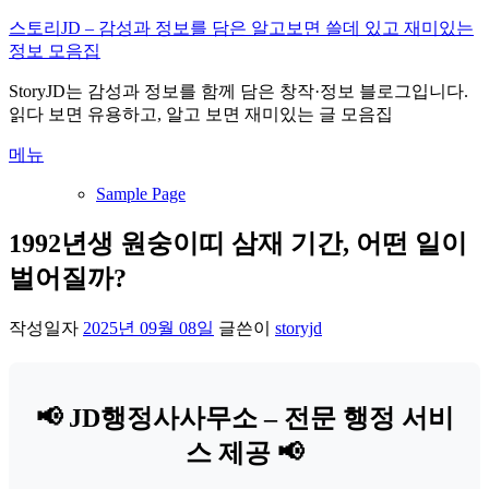
내
스토리JD – 감성과 정보를 담은 알고보면 쓸데 있고 재미있는
용
정보 모음집
으
StoryJD는 감성과 정보를 함께 담은 창작·정보 블로그입니다.
로
읽다 보면 유용하고, 알고 보면 재미있는 글 모음집
바
로
메뉴
가
기
Sample Page
1992년생 원숭이띠 삼재 기간, 어떤 일이
벌어질까?
작성일자
2025년 09월 08일
글쓴이
storyjd
📢 JD행정사사무소 – 전문 행정 서비
스 제공 📢