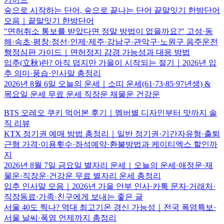
숲으로 시작하는 단어, 숲으로 끝나는 단어 끝말잇기 한방단어
모음｜끝말잇기 한방단어
"면허취소 통보를 받았다면 정말 방법이 없을까요?" 고성·동
해·속초·평창·정선·인제·제주·강남구·관악구·노원구 음주운전
행정심판 가이드｜면허정지 감경 가능성과 대응 방법
입추(立秋)란? 아직 덥지만 가을이 시작되는 절기｜2026년 입
추 의미·풍습·인사말 총정리
2026년 8월 6일 오늘의 운세｜소띠 운세(61·73·85·97년생) &
목요일 운세 무료 운세 직장운 재물운 건강운
BTS 오레오 쿠키 먹어본 후기｜멤버별 디자인부터 맛까지 솔
직 리뷰
KTX 정기권 예매 방법 총정리｜일반 정기권·기간자유형·출퇴
근형 가격·이용횟수·좌석예약·환불방법과 케이티엑스 할인까
지
2026년 8월 7일 금요일 별자리 운세｜오늘의 운세·애정운·재
물운·직장운·건강운 무료 별자리 운세 총정리
입추 인사말 모음｜2026년 가을 안부 인사·카톡 문자·거래처·
직장동료·가족·친구에게 보내는 좋은 글
서울 40도 찍나? 역대 최고기온 경신 가능성｜전국 폭염특보·
서울 날씨·폭염 언제까지 총정리