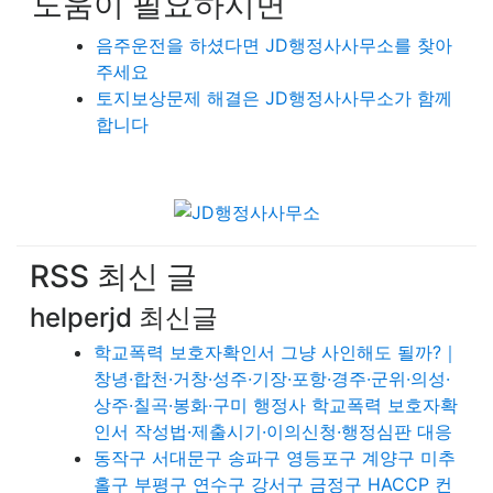
도움이 필요하시면
음주운전을 하셨다면 JD행정사사무소를 찾아
주세요
토지보상문제 해결은 JD행정사사무소가 함께
합니다
RSS 최신 글
helperjd 최신글
학교폭력 보호자확인서 그냥 사인해도 될까?｜
창녕·합천·거창·성주·기장·포항·경주·군위·의성·
상주·칠곡·봉화·구미 행정사 학교폭력 보호자확
인서 작성법·제출시기·이의신청·행정심판 대응
동작구 서대문구 송파구 영등포구 계양구 미추
홀구 부평구 연수구 강서구 금정구 HACCP 컨