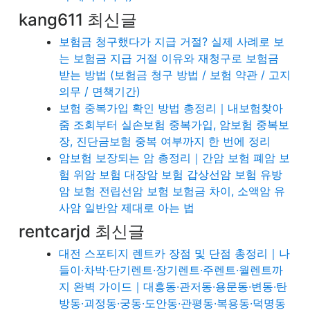
kang611 최신글
보험금 청구했다가 지급 거절? 실제 사례로 보
는 보험금 지급 거절 이유와 재청구로 보험금
받는 방법 (보험금 청구 방법 / 보험 약관 / 고지
의무 / 면책기간)
보험 중복가입 확인 방법 총정리｜내보험찾아
줌 조회부터 실손보험 중복가입, 암보험 중복보
장, 진단금보험 중복 여부까지 한 번에 정리
암보험 보장되는 암 총정리｜간암 보험 폐암 보
험 위암 보험 대장암 보험 갑상선암 보험 유방
암 보험 전립선암 보험 보험금 차이, 소액암 유
사암 일반암 제대로 아는 법
rentcarjd 최신글
대전 스포티지 렌트카 장점 및 단점 총정리｜나
들이·차박·단기렌트·장기렌트·주렌트·월렌트까
지 완벽 가이드｜대흥동·관저동·용문동·변동·탄
방동·괴정동·궁동·도안동·관평동·복용동·덕명동