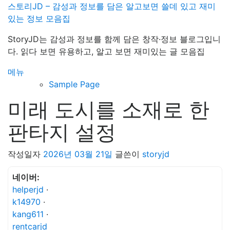
내
스토리JD – 감성과 정보를 담은 알고보면 쓸데 있고 재미
용
있는 정보 모음집
으
StoryJD는 감성과 정보를 함께 담은 창작·정보 블로그입니
로
다. 읽다 보면 유용하고, 알고 보면 재미있는 글 모음집
바
로
메뉴
가
Sample Page
기
미래 도시를 소재로 한
판타지 설정
작성일자
2026년 03월 21일
글쓴이
storyjd
네이버:
helperjd
·
k14970
·
kang611
·
rentcarjd