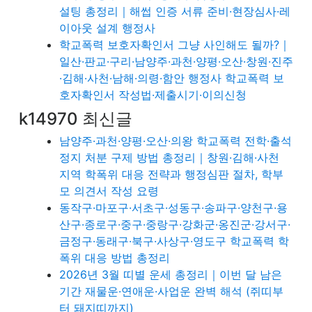
설팅 총정리｜해썹 인증 서류 준비·현장심사·레
이아웃 설계 행정사
학교폭력 보호자확인서 그냥 사인해도 될까?｜
일산·판교·구리·남양주·과천·양평·오산·창원·진주
·김해·사천·남해·의령·함안 행정사 학교폭력 보
호자확인서 작성법·제출시기·이의신청
k14970 최신글
남양주·과천·양평·오산·의왕 학교폭력 전학·출석
정지 처분 구제 방법 총정리｜창원·김해·사천
지역 학폭위 대응 전략과 행정심판 절차, 학부
모 의견서 작성 요령
동작구·마포구·서초구·성동구·송파구·양천구·용
산구·종로구·중구·중랑구·강화군·옹진군·강서구·
금정구·동래구·북구·사상구·영도구 학교폭력 학
폭위 대응 방법 총정리
2026년 3월 띠별 운세 총정리｜이번 달 남은
기간 재물운·연애운·사업운 완벽 해석 (쥐띠부
터 돼지띠까지)