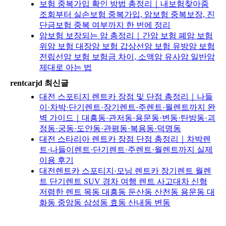
보험 중복가입 확인 방법 총정리｜내보험찾아줌
조회부터 실손보험 중복가입, 암보험 중복보장, 진
단금보험 중복 여부까지 한 번에 정리
암보험 보장되는 암 총정리｜간암 보험 폐암 보험
위암 보험 대장암 보험 갑상선암 보험 유방암 보험
전립선암 보험 보험금 차이, 소액암 유사암 일반암
제대로 아는 법
rentcarjd 최신글
대전 스포티지 렌트카 장점 및 단점 총정리｜나들
이·차박·단기렌트·장기렌트·주렌트·월렌트까지 완
벽 가이드｜대흥동·관저동·용문동·변동·탄방동·괴
정동·궁동·도안동·관평동·복용동·덕명동
대전 스타리아 렌트카 장점 단점 총정리｜차박렌
트·나들이렌트·단기렌트·주렌트·월렌트까지 실제
이용 후기
대전렌트카 스포티지·모닝 렌트카 장기렌트 월렌
트 단기렌트 SUV 경차 여행 렌트 사고대차 신형
저렴한 렌트 목동 대흥동 둔산동 산천동 용문동 대
화동 중앙동 삼성동 효동 산내동 변동