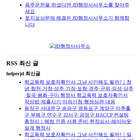
음주운전을 하셨다면 JD행정사사무소를 찾아주
세요
토지보상문제 해결은 JD행정사사무소가 함께합
니다
RSS 최신 글
helperjd 최신글
학교폭력 보호자확인서 그냥 사인해도 될까?｜창
녕·합천·거창·성주·기장·포항·경주·군위·의성·상주
·칠곡·봉화·구미 행정사 학교폭력 보호자확인서
작성법·제출시기·이의신청·행정심판 대응
동작구 서대문구 송파구 영등포구 계양구 미추홀
구 부평구 연수구 강서구 금정구 HACCP 컨설팅
총정리｜해썹 인증 서류 준비·현장심사·레이아웃
설계 행정사
학교폭력 보호자확인서 그냥 사인해도 될까?｜일