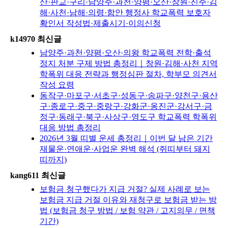
산·판교·구리·남양주·과천·양평·오산·창원·진주·김
해·사천·남해·의령·함안 행정사 학교폭력 보호자
확인서 작성법·제출시기·이의신청
k14970 최신글
남양주·과천·양평·오산·의왕 학교폭력 전학·출석
정지 처분 구제 방법 총정리｜창원·김해·사천 지역
학폭위 대응 전략과 행정심판 절차, 학부모 의견서
작성 요령
동작구·마포구·서초구·성동구·송파구·양천구·용산
구·종로구·중구·중랑구·강화군·옹진군·강서구·금
정구·동래구·북구·사상구·영도구 학교폭력 학폭위
대응 방법 총정리
2026년 3월 띠별 운세 총정리｜이번 달 남은 기간
재물운·연애운·사업운 완벽 해석 (쥐띠부터 돼지
띠까지)
kang611 최신글
보험금 청구했다가 지급 거절? 실제 사례로 보는
보험금 지급 거절 이유와 재청구로 보험금 받는 방
법 (보험금 청구 방법 / 보험 약관 / 고지의무 / 면책
기간)