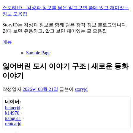
내
스토리JD – 감성과 정보를 담은 알고보면 쓸데 있고 재미있는
용
정보 모음집
으
StoryJD는 감성과 정보를 함께 담은 창작·정보 블로그입니다.
로
읽다 보면 유용하고, 알고 보면 재미있는 글 모음집
바
로
메뉴
가
기
Sample Page
잃어버린 도시 이야기 구조 | 새로운 동화
이야기
작성일자
2026년 03월 21일
글쓴이
storyjd
네이버:
helperjd
·
k14970
·
kang611
·
rentcarjd