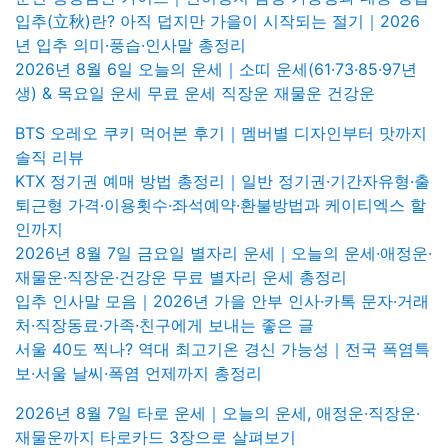
입추(立秋)란? 아직 덥지만 가을이 시작되는 절기｜2026
년 입추 의미·풍습·인사말 총정리
2026년 8월 6일 오늘의 운세｜소띠 운세(61·73·85·97년
생) & 목요일 운세 무료 운세 직장운 재물운 건강운
BTS 오레오 쿠키 먹어본 후기｜멤버별 디자인부터 맛까지
솔직 리뷰
KTX 정기권 예매 방법 총정리｜일반 정기권·기간자유형·출
퇴근형 가격·이용횟수·좌석예약·환불방법과 케이티엑스 할
인까지
2026년 8월 7일 금요일 별자리 운세｜오늘의 운세·애정운·
재물운·직장운·건강운 무료 별자리 운세 총정리
입추 인사말 모음｜2026년 가을 안부 인사·카톡 문자·거래
처·직장동료·가족·친구에게 보내는 좋은 글
서울 40도 찍나? 역대 최고기온 경신 가능성｜전국 폭염특
보·서울 날씨·폭염 언제까지 총정리
2026년 8월 7일 타로 운세｜오늘의 운세, 애정운·직장운·
재물운까지 타로카드 3장으로 살펴보기