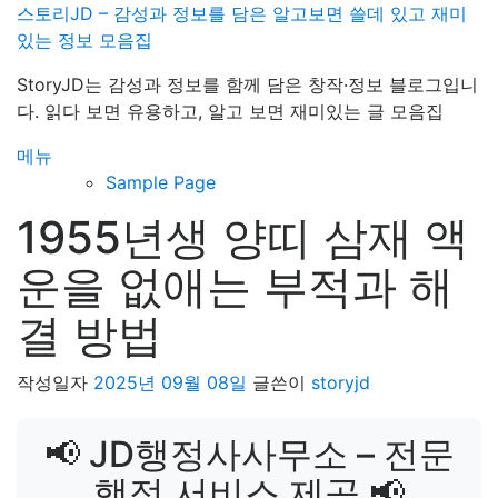
내
스토리JD – 감성과 정보를 담은 알고보면 쓸데 있고 재미
용
있는 정보 모음집
으
StoryJD는 감성과 정보를 함께 담은 창작·정보 블로그입니
로
다. 읽다 보면 유용하고, 알고 보면 재미있는 글 모음집
바
로
메뉴
가
Sample Page
기
1955년생 양띠 삼재 액
운을 없애는 부적과 해
결 방법
작성일자
2025년 09월 08일
글쓴이
storyjd
📢 JD행정사사무소 – 전문
행정 서비스 제공 📢