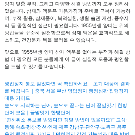
양띠 맞춤 부적, 그리고 다양한 해결 방법까지 모두 정리하
였습니다. 삼재와 액운은 마음가짐과 준비로 극복이 가능하
며, 부적 활용, 삼재풀이, 복덕실천, 생활 습관 개선, 풍수지
리 등 종합적인 접근이 필요합니다. 1955년생 양띠는 위의
방법들을 꾸준히 실천함으로써 삼재 액운을 효과적으로 해
소하고, 건강운과 복을 불러올 수 있습니다.
앞으로 '1955년생 양띠 삼재 액운을 없애는 부적과 해결 방
법'이 필요한 모든 분들에게 이 글이 실질적 도움과 평안함
을 드릴 수 있기를 바랍니다.
영업정지 통보 받았다면 꼭 확인하세요… 초기 대응이 결과
를 바꿉니다｜충북·서울·부산 영업정지 행정심판·집행정지
대응 가이드
숲으로 시작하는 단어, 숲으로 끝나는 단어 끝말잇기 한방
단어 모음｜끝말잇기 한방단어
"면허취소 통보를 받았다면 정말 방법이 없을까요?" 고성·
동해·속초·평창·정선·인제·제주·강남구·관악구·노원구 음주
운전 행정심판 가이드｜면허정지 감경 가능성과 대응 방법