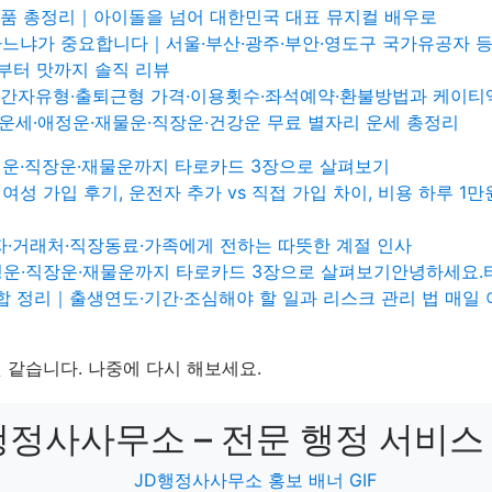
품 총정리｜아이돌을 넘어 대한민국 대표 뮤지컬 배우로
하느냐가 중요합니다｜서울·부산·광주·부안·영도구 국가유공자 등
부터 맛까지 솔직 리뷰
·기간자유형·출퇴근형 가격·이용횟수·좌석예약·환불방법과 케이
 운세·애정운·재물운·직장운·건강운 무료 별자리 운세 총정리
애정운·직장운·재물운까지 타로카드 3장으로 살펴보기
성 가입 후기, 운전자 추가 vs 직접 가입 차이, 비용 하루 1
자·거래처·직장동료·가족에게 전하는 따뜻한 계절 인사
 애정운·직장운·재물운까지 타로카드 3장으로 살펴보기안녕하세요
 종합 정리｜출생연도·기간·조심해야 할 일과 리스크 관리 법 매일
 같습니다. 나중에 다시 해보세요.
D행정사사무소 – 전문 행정 서비스 