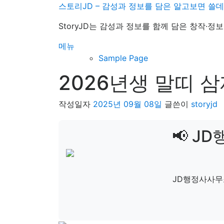
내
스토리JD – 감성과 정보를 담은 알고보면 쓸
용
StoryJD는 감성과 정보를 함께 담은 창작·
으
로
메뉴
바
Sample Page
로
2026년생 말띠 
가
기
작성일자
2025년 09월 08일
글쓴이
storyjd
📢 J
JD행정사사무