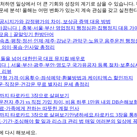
처하면 일상에서 더 큰 기회와 성장의 계기로 삼을 수 있습니다.
 운세 분석! 올해는 어떤 변화가 있는지 계속 관심을 갖고 실천한다
공시지가와 감정평가의 차이, 보상금 증액 대응 방법
 바꿉니다｜충북·서울·부산 영업정지 행정심판·집행정지 대응 가
어 모음｜끝말잇기 한방단어
해·속초·평창·정선·인제·제주·강남구·관악구·노원구 음주운전 행
추 의미·풍습·인사말 총정리
돌을 넘어 대한민국 대표 뮤지컬 배우로
니다｜서울·부산·광주·부안·영도구 국가유공자 등록 절차·보훈심
 리뷰
퇴근형 가격·이용횟수·좌석예약·환불방법과 케이티엑스 할인까지
물운·직장운·건강운 무료 별자리 운세 총정리
물운까지 타로카드 3장으로 살펴보기
운전자 추가 vs 직접 가입 차이, 비용 하루 1만원 내외 DB손해
동료·가족에게 전하는 따뜻한 계절 인사
재물운까지 타로카드 3장으로 살펴보기안녕하세요.타로카드 3장을 
연도·기간·조심해야 할 일과 리스크 관리 법 매일 여러분의 일상에 
에 다시 해보세요.