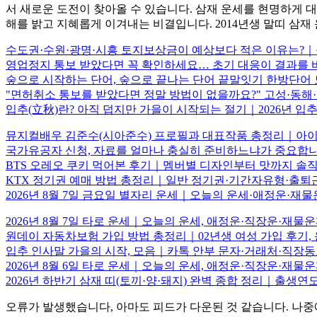
서 새로운 도전이 찾아올 수 있습니다. 삼재 운세를 현명하게 대
해를 밝고 지혜롭게 이겨내는 비결입니다. 2014년생 말띠 삼재
수도권·수원·광명·시흥 토지보상금이 예상보다 적은 이유는?｜
영업정지 통보 받았다면 꼭 확인하세요… 초기 대응이 결과를
숲으로 시작하는 단어, 숲으로 끝나는 단어 끝말잇기 한방단
"면허취소 통보를 받았다면 정말 방법이 없을까요?" 고성·동
입추(立秋)란? 아직 덥지만 가을이 시작되는 절기｜2026년 입
뮤지컬배우 김준수(시아준수) 프로필과 대표작품 총정리｜아이
국가유공자 신청, 자료를 얼마나 충실히 준비하느냐가 중요합
BTS 오레오 쿠키 먹어본 후기｜멤버별 디자인부터 맛까지 솔직
KTX 정기권 예매 방법 총정리｜일반 정기권·기간자유형·출
2026년 8월 7일 금요일 별자리 운세｜오늘의 운세·애정운·재
2026년 8월 7일 타로 운세｜오늘의 운세, 애정운·직장운·재
원데이 자동차보험 가입 방법 총정리｜02년생 여성 가입 후기, 
입추 인사말 가을의 시작, 모음｜카톡 안부 문자·거래처·직장
2026년 8월 6일 타로 운세｜오늘의 운세, 애정운·직장운·
2026년 하반기 삼재 띠(토끼·양·돼지) 완벽 종합 정리｜출생
오류가 발생했습니다, 아마도 피드가 다운된 것 같습니다. 나중