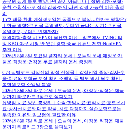
공무원 징계 통보 받았다면 끝이 아닙니다｜창원·김해·포항·
순천 소청심사로 정직·감봉·해임·파면 감경 가능한 이유 총정
리
15호 태풍 찬홈 예상경로일본 동쪽으로 북상…한반도 영향은?
｜한국 영향은? 전국 폭염경보, 무더위 끝나는 시기는? 전국
폭염경보, 무더위 언제까지?
해외여행·출장 시 VPN이 필요한 이유｜일본에서 TVING 티
빙 KBO 야구 시청 안 됐던 경험·중국 유튜브 제한·NordVPN
추천 이유
2026년 8월 8일 토요일 별자리 운세｜오늘의 운세·애정운·재
물운·직장운·건강운 무료 별자리 운세 총정리
C73 질병코드 갑상선의 악성 신생물｜갑상선암 증상·검사·수
술·치료와 보험금 보장 확인 소액암 등 별도 명시 필수 확인 :
통합원보험 소액암 특약
2026년 8월 8일 타로 운세｜오늘의 운세, 애정운·직장운·재물
운까지 타로카드 3장으로 살펴보기
유방암 치료 방법 총정리｜수술·항암치료·표적치료·호르몬치
료·방사선치료와 대표 약물, 치료 과정까지 실손보험으로는
부족한 이유와 암보험이 필요한 이유
2026년 8월 7일 타로 운세｜오늘의 운세, 애정운·직장운·재물
운까지 타로카드 3장으로 살펴보기