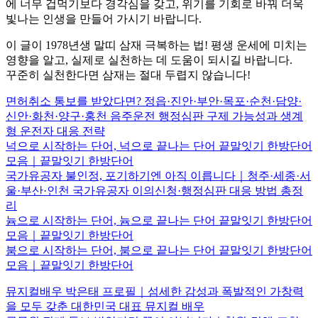
에 너무 겁먹기보다 경각심을 갖고, 위기를 기회로 바꿔 더욱
빛나는 인생을 만들어 가시기 바랍니다.
이 글이 1978년생 말띠 삼재 극복하는 법! 평생 운세에 미치는
영향을 알고, 실제로 실천하는 데 도움이 되시길 바랍니다.
꾸준히 실천한다면 삼재는 절대 두렵지 않습니다!
면허취소 통보를 받았다면? 정읍·진안·부안·목포·순천·담양·
신안·화천·양구·홍천 음주운전 행정심판 구제 가능성과 생계
형 운전자 대응 전략
넉으로 시작하는 단어, 넉으로 끝나는 단어 끝말잇기 한방단어
모음｜끝말잇기 한방단어
국가유공자 불인정, 포기하기엔 아직 이릅니다｜청주·세종·서
울·부산·인천 국가유공자 이의신청·행정심판 대응 방법 총정
리
늄으로 시작하는 단어, 늄으로 끝나는 단어 끝말잇기 한방단어
모음｜끝말잇기 한방단어
붐으로 시작하는 단어, 붐으로 끝나는 단어 끝말잇기 한방단어
모음｜끝말잇기 한방단어
뮤지컬배우 박은태 프로필｜섬세한 감성과 폭발적인 가창력
을 모두 갖춘 대한민국 대표 뮤지컬 배우