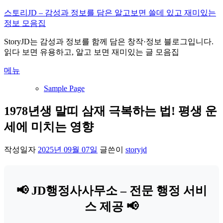
내
스토리JD – 감성과 정보를 담은 알고보면 쓸데 있고 재미있는
용
정보 모음집
으
StoryJD는 감성과 정보를 함께 담은 창작·정보 블로그입니다.
로
읽다 보면 유용하고, 알고 보면 재미있는 글 모음집
바
로
메뉴
가
기
Sample Page
1978년생 말띠 삼재 극복하는 법! 평생 운
세에 미치는 영향
작성일자
2025년 09월 07일
글쓴이
storyjd
📢 JD행정사사무소 – 전문 행정 서비
스 제공 📢