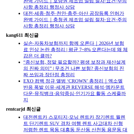
완벽 가이드｜호남권 제조업 설립 절차·요건·주의
사항 총정리 행정사 상담
대전·세종·청주·천안·충주·아산 공장등록 인허가
완벽 가이드｜충청권 제조업 설립 절차·요건·주의
사항 총정리 행정사 상담
kang611 최신글
실손·자동차보험까지 함께 오른다｜2026년 보험
료 인상 논란 총정리 | 평균 7~8% 오른다는데 왜 체
감은 더 클까?
“종신보험, 정말 필요할까? 평생 보장과 재산설계
의 진짜 의미” | 무조건 나쁜 보험? 종신보험의 진
짜 쓰임과 장단점 총정리
EXO 컴백 정규 앨범 ‘CROWN’ 총정리｜엑소엘
반응 폭발 이유·세계관 REVERSE 해석·엠카운트
다운·뮤직뱅크·음악중심·인기가요 활동 스케줄까
지
rentcarjd 최신글
대전렌트카 스포티지·모닝 렌트카 장기렌트 월렌
트 단기렌트 SUV 경차 여행 렌트 사고대차 신형
저렴한 렌트 목동 대흥동 둔산동 산천동 용문동 대