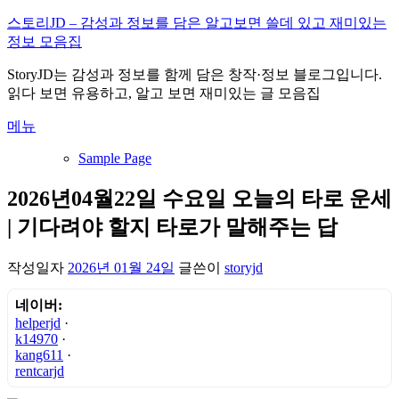
내
스토리JD – 감성과 정보를 담은 알고보면 쓸데 있고 재미있는
용
정보 모음집
으
StoryJD는 감성과 정보를 함께 담은 창작·정보 블로그입니다.
로
읽다 보면 유용하고, 알고 보면 재미있는 글 모음집
바
로
메뉴
가
기
Sample Page
2026년04월22일 수요일 오늘의 타로 운세
| 기다려야 할지 타로가 말해주는 답
작성일자
2026년 01월 24일
글쓴이
storyjd
네이버:
helperjd
·
k14970
·
kang611
·
rentcarjd