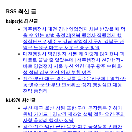
RSS 최신 글
helperjd 최신글
파주행정사 대전 경남 영업정지 처분 받았을 때 멈
출 수 있는 방법 총정리|전북 행정사 집행정지 행
정심판으로|제주도 강남 영업정지 구제 강북구 관
악구 노원구 마포구 서초구 중구 창원
대전행정사 영업정지 처분 왜 이렇게 많아졌나 과
태료로 끝날 줄 알았는데 | 청주행정사 천안행정사
바로 영업정지 서울 부산 인천 대구 광주 수원 화
성 성남 김포 안산 안양 부천 여주
전주·부산·대구·광주·강릉 음주운전구제｜영천·안
동·영주·군산·부안 면허취소·정지 행정심판 대응
전략 총정리
k14970 최신글
부산·대구·울산·창원·포항·구미 공장등록 인허가
완벽 가이드｜영남권 제조업 설립 절차·요건·주의
사항 총정리 행정사 상담
광주·전주·익산·군산·목포·여수 공장등록 인허가