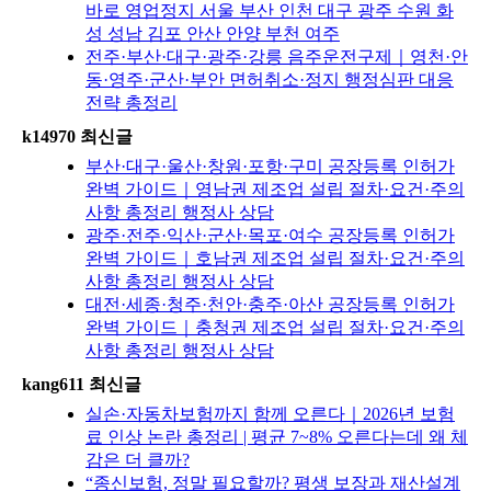
바로 영업정지 서울 부산 인천 대구 광주 수원 화
성 성남 김포 안산 안양 부천 여주
전주·부산·대구·광주·강릉 음주운전구제｜영천·안
동·영주·군산·부안 면허취소·정지 행정심판 대응
전략 총정리
k14970 최신글
부산·대구·울산·창원·포항·구미 공장등록 인허가
완벽 가이드｜영남권 제조업 설립 절차·요건·주의
사항 총정리 행정사 상담
광주·전주·익산·군산·목포·여수 공장등록 인허가
완벽 가이드｜호남권 제조업 설립 절차·요건·주의
사항 총정리 행정사 상담
대전·세종·청주·천안·충주·아산 공장등록 인허가
완벽 가이드｜충청권 제조업 설립 절차·요건·주의
사항 총정리 행정사 상담
kang611 최신글
실손·자동차보험까지 함께 오른다｜2026년 보험
료 인상 논란 총정리 | 평균 7~8% 오른다는데 왜 체
감은 더 클까?
“종신보험, 정말 필요할까? 평생 보장과 재산설계