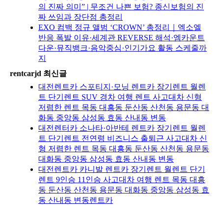
의 진짜 의미” | 무조건 나쁜 보험? 종신보험의 진
짜 쓰임과 장단점 총정리
EXO 컴백 정규 앨범 ‘CROWN’ 총정리｜엑소엘
반응 폭발 이유·세계관 REVERSE 해석·엠카운트
다운·뮤직뱅크·음악중심·인기가요 활동 스케줄까
지
rentcarjd 최신글
대전렌트카 스포티지·모닝 렌트카 장기렌트 월렌
트 단기렌트 SUV 경차 여행 렌트 사고대차 신형
저렴한 렌트 목동 대흥동 둔산동 산천동 용문동 대
화동 중앙동 삼성동 효동 산내동 변동
대전렌터카 소나타·아반테 렌트카 장기렌트 월렌
트 단기렌트 전연령 비즈니스 출퇴근 사고대차 신
형 저렴한 렌트 목동 대흥동 둔산동 산천동 용문동
대화동 중앙동 삼성동 효동 산내동 변동
대전렌트카 카니발 렌트카 장기렌트 월렌트 단기
렌트 9인승 11인승 사고대차 여행 렌트 목동 대흥
동 둔산동 산천동 용문동 대화동 중앙동 삼성동 효
동 산내동 변동렌트카