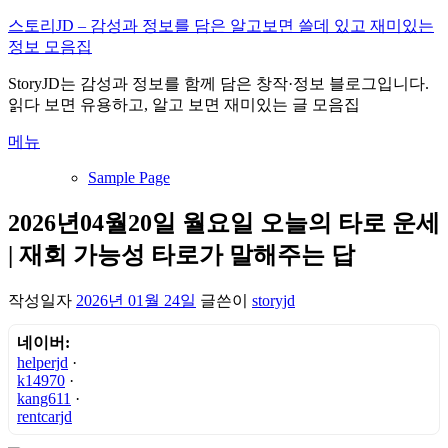
내
스토리JD – 감성과 정보를 담은 알고보면 쓸데 있고 재미있는
용
정보 모음집
으
StoryJD는 감성과 정보를 함께 담은 창작·정보 블로그입니다.
로
읽다 보면 유용하고, 알고 보면 재미있는 글 모음집
바
로
메뉴
가
기
Sample Page
2026년04월20일 월요일 오늘의 타로 운세
| 재회 가능성 타로가 말해주는 답
작성일자
2026년 01월 24일
글쓴이
storyjd
네이버:
helperjd
·
k14970
·
kang611
·
rentcarjd