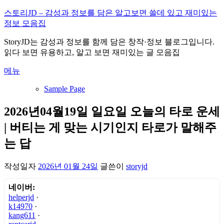
내
스토리JD – 감성과 정보를 담은 알고보면 쓸데 있고 재미있는
용
정보 모음집
으
StoryJD는 감성과 정보를 함께 담은 창작·정보 블로그입니다.
로
읽다 보면 유용하고, 알고 보면 재미있는 글 모음집
바
로
메뉴
가
기
Sample Page
2026년04월19일 일요일 오늘의 타로 운세
| 버티는 게 맞는 시기인지 타로가 말해주
는 답
작성일자
2026년 01월 24일
글쓴이
storyjd
네이버:
helperjd
·
k14970
·
kang611
·