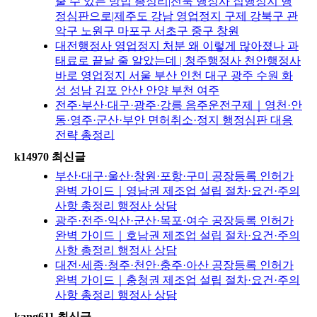
출 수 있는 방법 총정리|전북 행정사 집행정지 행
정심판으로|제주도 강남 영업정지 구제 강북구 관
악구 노원구 마포구 서초구 중구 창원
대전행정사 영업정지 처분 왜 이렇게 많아졌나 과
태료로 끝날 줄 알았는데 | 청주행정사 천안행정사
바로 영업정지 서울 부산 인천 대구 광주 수원 화
성 성남 김포 안산 안양 부천 여주
전주·부산·대구·광주·강릉 음주운전구제｜영천·안
동·영주·군산·부안 면허취소·정지 행정심판 대응
전략 총정리
k14970 최신글
부산·대구·울산·창원·포항·구미 공장등록 인허가
완벽 가이드｜영남권 제조업 설립 절차·요건·주의
사항 총정리 행정사 상담
광주·전주·익산·군산·목포·여수 공장등록 인허가
완벽 가이드｜호남권 제조업 설립 절차·요건·주의
사항 총정리 행정사 상담
대전·세종·청주·천안·충주·아산 공장등록 인허가
완벽 가이드｜충청권 제조업 설립 절차·요건·주의
사항 총정리 행정사 상담
kang611 최신글