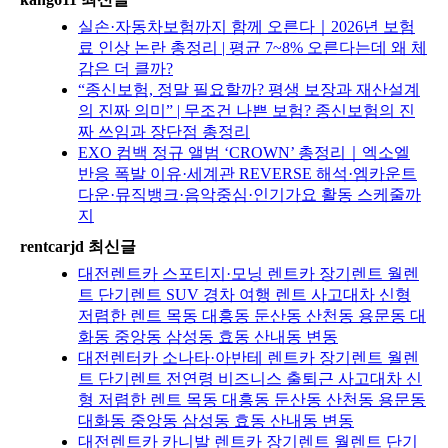
실손·자동차보험까지 함께 오른다｜2026년 보험
료 인상 논란 총정리 | 평균 7~8% 오른다는데 왜 체
감은 더 클까?
“종신보험, 정말 필요할까? 평생 보장과 재산설계
의 진짜 의미” | 무조건 나쁜 보험? 종신보험의 진
짜 쓰임과 장단점 총정리
EXO 컴백 정규 앨범 ‘CROWN’ 총정리｜엑소엘
반응 폭발 이유·세계관 REVERSE 해석·엠카운트
다운·뮤직뱅크·음악중심·인기가요 활동 스케줄까
지
rentcarjd 최신글
대전렌트카 스포티지·모닝 렌트카 장기렌트 월렌
트 단기렌트 SUV 경차 여행 렌트 사고대차 신형
저렴한 렌트 목동 대흥동 둔산동 산천동 용문동 대
화동 중앙동 삼성동 효동 산내동 변동
대전렌터카 소나타·아반테 렌트카 장기렌트 월렌
트 단기렌트 전연령 비즈니스 출퇴근 사고대차 신
형 저렴한 렌트 목동 대흥동 둔산동 산천동 용문동
대화동 중앙동 삼성동 효동 산내동 변동
대전렌트카 카니발 렌트카 장기렌트 월렌트 단기