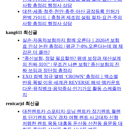
사항 총정리 행정사 상담
대전·세종·청주·천안·충주·아산 공장등록 인허가
완벽 가이드｜충청권 제조업 설립 절차·요건·주의
사항 총정리 행정사 상담
kang611 최신글
실손·자동차보험까지 함께 오른다｜2026년 보험
료 인상 논란 총정리 | 평균 7~8% 오른다는데 왜 체
감은 더 클까?
“종신보험, 정말 필요할까? 평생 보장과 재산설계
의 진짜 의미” | 무조건 나쁜 보험? 종신보험의 진
짜 쓰임과 장단점 총정리
EXO 컴백 정규 앨범 ‘CROWN’ 총정리｜엑소엘
반응 폭발 이유·세계관 REVERSE 해석·엠카운트
다운·뮤직뱅크·음악중심·인기가요 활동 스케줄까
지
rentcarjd 최신글
대전렌트카 스포티지·모닝 렌트카 장기렌트 월렌
트 단기렌트 SUV 경차 여행 렌트 사고대차 신형
저렴한 렌트 목동 대흥동 둔산동 산천동 용문동 대