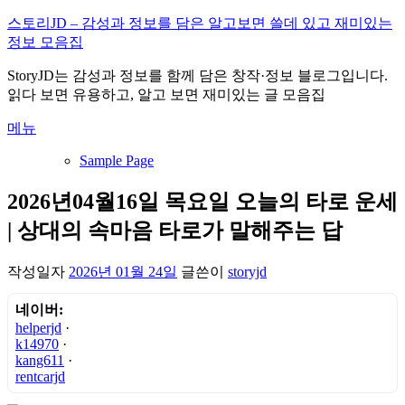
내
스토리JD – 감성과 정보를 담은 알고보면 쓸데 있고 재미있는
용
정보 모음집
으
StoryJD는 감성과 정보를 함께 담은 창작·정보 블로그입니다.
로
읽다 보면 유용하고, 알고 보면 재미있는 글 모음집
바
로
메뉴
가
기
Sample Page
2026년04월16일 목요일 오늘의 타로 운세
| 상대의 속마음 타로가 말해주는 답
작성일자
2026년 01월 24일
글쓴이
storyjd
네이버:
helperjd
·
k14970
·
kang611
·
rentcarjd