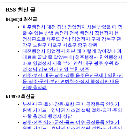
RSS 최신 글
helperjd 최신글
파주행정사 대전 경남 영업정지 처분 받았을 때 멈
출 수 있는 방법 총정리|전북 행정사 집행정지 행
정심판으로|제주도 강남 영업정지 구제 강북구 관
악구 노원구 마포구 서초구 중구 창원
대전행정사 영업정지 처분 왜 이렇게 많아졌나 과
태료로 끝날 줄 알았는데 | 청주행정사 천안행정사
바로 영업정지 서울 부산 인천 대구 광주 수원 화
성 성남 김포 안산 안양 부천 여주
전주·부산·대구·광주·강릉 음주운전구제｜영천·안
동·영주·군산·부안 면허취소·정지 행정심판 대응
전략 총정리
k14970 최신글
부산·대구·울산·창원·포항·구미 공장등록 인허가
완벽 가이드｜영남권 제조업 설립 절차·요건·주의
사항 총정리 행정사 상담
광주·전주·익산·군산·목포·여수 공장등록 인허가
완벽 가이드｜호남권 제조업 설립 절차·요건·주의