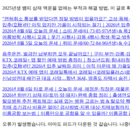
2025년생 뱀띠 삼재 액운을 없애는 부적과 해결 방법, 이 글로 
"면허취소 통보를 받았다면 정말 방법이 없을까요?" 고성·동
입추(立秋)란? 아직 덥지만 가을이 시작되는 절기｜2026년 입
2026년 8월 6일 오늘의 운세｜소띠 운세(61·73·85·97년생)
여름방학 사행시 모음｜웃긴 사행시·감동 4행시·학생·학교·방학
2026년 8월 5일 오늘의 운세｜쥐띠 운세(60·72·84·96년생)
음주운전, 벌금만 납부하면 모두 끝날까요?｜구미·부안·강릉·
KTX 코레일+ 앱 할인 예매 방법 총정리｜청소년드림·힘내라
입추(立秋)란? 2026년 입추 날짜와 의미｜아직 더운데 왜 가을
2026년 KTX 예매 앱이 코레일톡에서 코레일+(코레일플러스)
신남성연대 배인규 대표 사망…향년 36세, 영종도 자택서 숨진
2026년 8월 6일 타로 운세｜오늘의 운세, 애정운·직장운·
2026년 하반기 삼재 띠(토끼·양·돼지) 완벽 종합 정리｜출생
탈모병원 추천 팩트체크! 실패 없는 병원 고르는 법 & 탈모약 
치매 조기검사 비용은 얼마? 검사방법·지원 대상·치매보험까지
이름궁합 보는법｜이름만으로 궁합을 알 수 있을까? 이름궁합 
오류가 발생했습니다, 아마도 피드가 다운된 것 같습니다. 나중