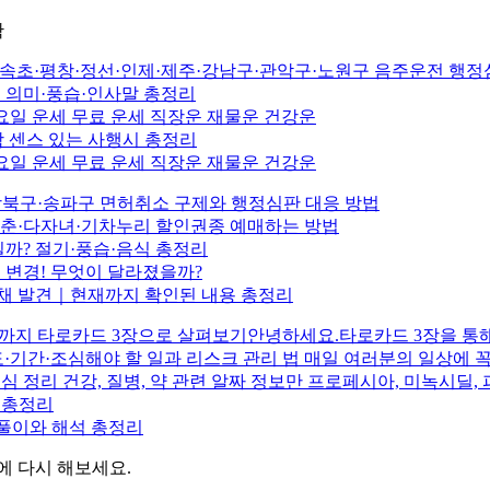
확
해·속초·평창·정선·인제·제주·강남구·관악구·노원구 음주운전 행
추 의미·풍습·인사말 총정리
 & 목요일 운세 무료 운세 직장운 재물운 건강운
 센스 있는 사행시 총정리
 & 수요일 운세 무료 운세 직장운 재물운 건강운
강북구·송파구 면허취소 구제와 행정심판 대응 방법
청춘·다자녀·기차누리 할인권종 예매하는 방법
일까? 절기·풍습·음식 총정리
로 변경! 무엇이 달라졌을까?
 채 발견｜현재까지 확인된 내용 총정리
재물운까지 타로카드 3장으로 살펴보기안녕하세요.타로카드 3장을 
연도·기간·조심해야 할 일과 리스크 관리 법 매일 여러분의 일상에 
핵심 정리 건강, 질병, 약 관련 알짜 정보만 프로페시아, 미녹시딜
 총정리
풀이와 해석 총정리
에 다시 해보세요.