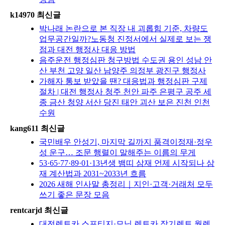
k14970 최신글
박나래 논란으로 본 직장 내 괴롭힘 기준, 차량도
업무공간일까?노동청 진정서에서 실제로 보는 쟁
점과 대전 행정사 대응 방법
음주운전 행정심판 청구방법 수도권 용인 성남 안
산 부천 고양 일산 남양주 의정부 광진구 행정사
가해자 통보 받았을 땐? 대응법과 행정심판 구제
절차 | 대전 행정사 청주 천안 파주 은평구 공주 세
종 금산 청양 서산 당진 태안 괴산 보은 진천 인천
수원
kang611 최신글
국민배우 안성기, 마지막 길까지 품격이정재·정우
성 운구… 조문 행렬이 말해주는 이름의 무게
53·65·77·89·01·13년생 뱀띠 삼재 언제 시작되나 삼
재 계산법과 2031~2033년 흐름
2026 새해 인사말 총정리｜지인·고객·거래처 모두
쓰기 좋은 문장 모음
rentcarjd 최신글
대전렌트카 스포티지·모닝 렌트카 장기렌트 월렌