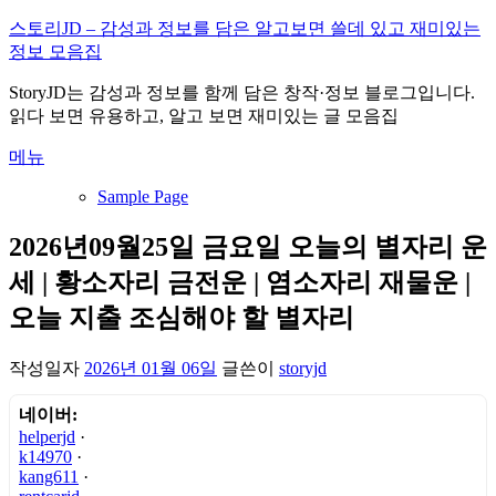
내
스토리JD – 감성과 정보를 담은 알고보면 쓸데 있고 재미있는
용
정보 모음집
으
StoryJD는 감성과 정보를 함께 담은 창작·정보 블로그입니다.
로
읽다 보면 유용하고, 알고 보면 재미있는 글 모음집
바
로
메뉴
가
기
Sample Page
2026년09월25일 금요일 오늘의 별자리 운
세 | 황소자리 금전운 | 염소자리 재물운 |
오늘 지출 조심해야 할 별자리
작성일자
2026년 01월 06일
글쓴이
storyjd
네이버:
helperjd
·
k14970
·
kang611
·