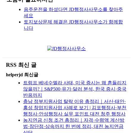
음주운전을 하셨다면 JD행정사사무소를 찾아주
세요
토지보상문제 해결은 JD행정사사무소가 함께합
니다
RSS 최신 글
helperjd 최신글
트럼프 베네수엘라 사태, 미국 증시는 왜 흔들리지
않을까?｜S&P500·유가·달러 분석, 한국 증시·중국
반응까지
충남 정부지원사업 탈락 이유 총정리｜서산·태안·
홍성 창업지원사업 사례로 보기 | 김포행정사·부천
행정사·안성행정사 실무 포인트 대전 청주 행정사
농지연금 신청 조건 총정리｜자격·수령액 계산방
법·장단점·상속까지 한 번에 정리, 대전 농지연금
상담