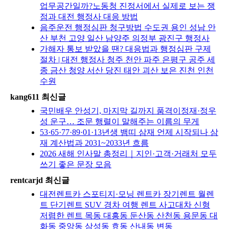
업무공간일까?노동청 진정서에서 실제로 보는 쟁
점과 대전 행정사 대응 방법
음주운전 행정심판 청구방법 수도권 용인 성남 안
산 부천 고양 일산 남양주 의정부 광진구 행정사
가해자 통보 받았을 땐? 대응법과 행정심판 구제
절차 | 대전 행정사 청주 천안 파주 은평구 공주 세
종 금산 청양 서산 당진 태안 괴산 보은 진천 인천
수원
kang611 최신글
국민배우 안성기, 마지막 길까지 품격이정재·정우
성 운구… 조문 행렬이 말해주는 이름의 무게
53·65·77·89·01·13년생 뱀띠 삼재 언제 시작되나 삼
재 계산법과 2031~2033년 흐름
2026 새해 인사말 총정리｜지인·고객·거래처 모두
쓰기 좋은 문장 모음
rentcarjd 최신글
대전렌트카 스포티지·모닝 렌트카 장기렌트 월렌
트 단기렌트 SUV 경차 여행 렌트 사고대차 신형
저렴한 렌트 목동 대흥동 둔산동 산천동 용문동 대
화동 중앙동 삼성동 효동 산내동 변동