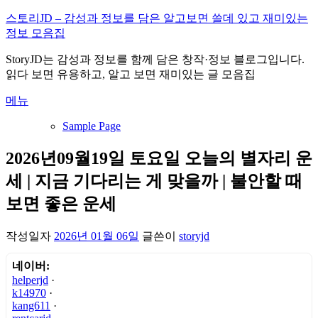
내
스토리JD – 감성과 정보를 담은 알고보면 쓸데 있고 재미있는
용
정보 모음집
으
StoryJD는 감성과 정보를 함께 담은 창작·정보 블로그입니다.
로
읽다 보면 유용하고, 알고 보면 재미있는 글 모음집
바
로
메뉴
가
기
Sample Page
2026년09월19일 토요일 오늘의 별자리 운
세 | 지금 기다리는 게 맞을까 | 불안할 때
보면 좋은 운세
작성일자
2026년 01월 06일
글쓴이
storyjd
네이버:
helperjd
·
k14970
·
kang611
·