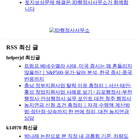
토지보상문제 해결은 JD행정사사무소가 함께합
니다
RSS 최신 글
helperjd 최신글
트럼프 베네수엘라 사태, 미국 증시는 왜 흔들리지
않을까?｜S&P500·유가·달러 분석, 한국 증시·중국
반응까지
충남 정부지원사업 탈락 이유 총정리｜서산·태안·
홍성 창업지원사업 사례로 보기 | 김포행정사·부천
행정사·안성행정사 실무 포인트 대전 청주 행정사
농지연금 신청 조건 총정리｜자격·수령액 계산방
법·장단점·상속까지 한 번에 정리, 대전 농지연금
상담
k14970 최신글
박나래 논란으로 본 직장 내 괴롭힘 기준, 차량도