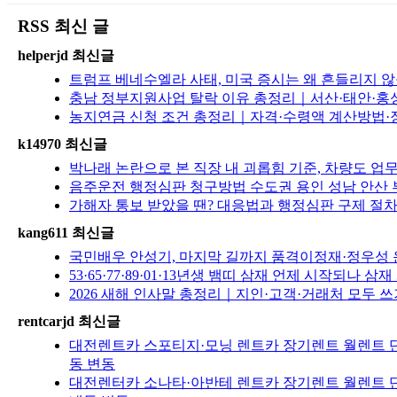
RSS 최신 글
helperjd 최신글
트럼프 베네수엘라 사태, 미국 증시는 왜 흔들리지 않을
충남 정부지원사업 탈락 이유 총정리｜서산·태안·홍성
농지연금 신청 조건 총정리｜자격·수령액 계산방법·장
k14970 최신글
박나래 논란으로 본 직장 내 괴롭힘 기준, 차량도 
음주운전 행정심판 청구방법 수도권 용인 성남 안산 
가해자 통보 받았을 땐? 대응법과 행정심판 구제 절차 
kang611 최신글
국민배우 안성기, 마지막 길까지 품격이정재·정우성 
53·65·77·89·01·13년생 뱀띠 삼재 언제 시작되나 삼재
2026 새해 인사말 총정리｜지인·고객·거래처 모두 쓰
rentcarjd 최신글
대전렌트카 스포티지·모닝 렌트카 장기렌트 월렌트 단
동 변동
대전렌터카 소나타·아반테 렌트카 장기렌트 월렌트 단