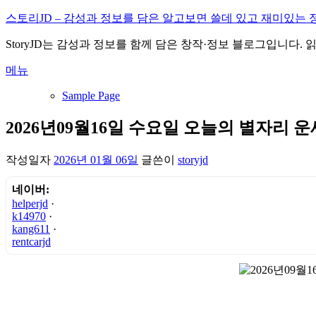
내
스토리JD – 감성과 정보를 담은 알고보면 쓸데 있고 재미있는 
용
StoryJD는 감성과 정보를 함께 담은 창작·정보 블로그입니다.
으
로
메뉴
바
로
Sample Page
가
기
2026년09월16일 수요일 오늘의 별자리 운
작성일자
2026년 01월 06일
글쓴이
storyjd
네이버:
helperjd
·
k14970
·
kang611
·
rentcarjd