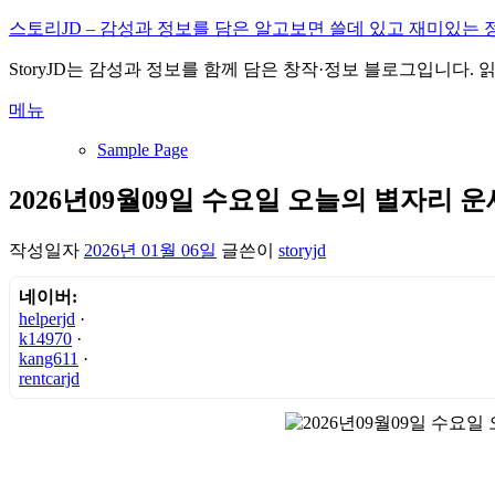
내
스토리JD – 감성과 정보를 담은 알고보면 쓸데 있고 재미있는 
용
StoryJD는 감성과 정보를 함께 담은 창작·정보 블로그입니다.
으
로
메뉴
바
로
Sample Page
가
기
2026년09월09일 수요일 오늘의 별자리 운
작성일자
2026년 01월 06일
글쓴이
storyjd
네이버:
helperjd
·
k14970
·
kang611
·
rentcarjd