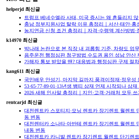
helperjd 최신글
트럼프 베네수엘라 사태, 미국 증시는 왜 흔들리지 않을
충남 정부지원사업 탈락 이유 총정리｜서산·태안·홍성
농지연금 신청 조건 총정리｜자격·수령액 계산방법·장
k14970 최신글
박나래 논란으로 본 직장 내 괴롭힘 기준, 차량도 
음주운전 행정심판 청구방법 수도권 용인 성남 안산 
가해자 통보 받았을 땐? 대응법과 행정심판 구제 절차 
kang611 최신글
국민배우 안성기, 마지막 길까지 품격이정재·정우성 
53·65·77·89·01·13년생 뱀띠 삼재 언제 시작되나 삼재
2026 새해 인사말 총정리｜지인·고객·거래처 모두 쓰
rentcarjd 최신글
대전렌트카 스포티지·모닝 렌트카 장기렌트 월렌트 단
동 변동
대전렌터카 소나타·아반테 렌트카 장기렌트 월렌트 단
내동 변동
대전렌트카 카니발 렌트카 장기렌트 월렌트 단기렌트 