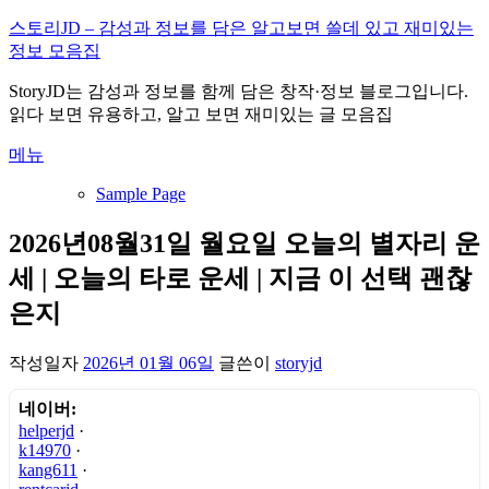
내
스토리JD – 감성과 정보를 담은 알고보면 쓸데 있고 재미있는
용
정보 모음집
으
StoryJD는 감성과 정보를 함께 담은 창작·정보 블로그입니다.
로
읽다 보면 유용하고, 알고 보면 재미있는 글 모음집
바
로
메뉴
가
기
Sample Page
2026년08월31일 월요일 오늘의 별자리 운
세 | 오늘의 타로 운세 | 지금 이 선택 괜찮
은지
작성일자
2026년 01월 06일
글쓴이
storyjd
네이버:
helperjd
·
k14970
·
kang611
·