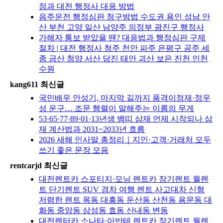
점과 대전 행정사 대응 방법
음주운전 행정심판 청구방법 수도권 용인 성남 안
산 부천 고양 일산 남양주 의정부 광진구 행정사
가해자 통보 받았을 땐? 대응법과 행정심판 구제
절차 | 대전 행정사 청주 천안 파주 은평구 공주 세
종 금산 청양 서산 당진 태안 괴산 보은 진천 인천
수원
kang611 최신글
국민배우 안성기, 마지막 길까지 품격이정재·정우
성 운구… 조문 행렬이 말해주는 이름의 무게
53·65·77·89·01·13년생 뱀띠 삼재 언제 시작되나 삼
재 계산법과 2031~2033년 흐름
2026 새해 인사말 총정리｜지인·고객·거래처 모두
쓰기 좋은 문장 모음
rentcarjd 최신글
대전렌트카 스포티지·모닝 렌트카 장기렌트 월렌
트 단기렌트 SUV 경차 여행 렌트 사고대차 신형
저렴한 렌트 목동 대흥동 둔산동 산천동 용문동 대
화동 중앙동 삼성동 효동 산내동 변동
대전렌터카 소나타·아반테 렌트카 장기렌트 월렌