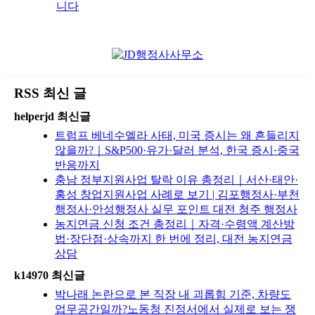
니다
RSS 최신 글
helperjd 최신글
트럼프 베네수엘라 사태, 미국 증시는 왜 흔들리지
않을까?｜S&P500·유가·달러 분석, 한국 증시·중국
반응까지
충남 정부지원사업 탈락 이유 총정리｜서산·태안·
홍성 창업지원사업 사례로 보기 | 김포행정사·부천
행정사·안성행정사 실무 포인트 대전 청주 행정사
농지연금 신청 조건 총정리｜자격·수령액 계산방
법·장단점·상속까지 한 번에 정리, 대전 농지연금
상담
k14970 최신글
박나래 논란으로 본 직장 내 괴롭힘 기준, 차량도
업무공간일까?노동청 진정서에서 실제로 보는 쟁