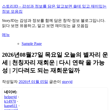
내
스토리JD – 감성과 정보를 담은 알고보면 쓸데 있고 재미있는
용
정보 모음집
으
StoryJD는 감성과 정보를 함께 담은 창작·정보 블로그입니다.
로
읽다 보면 유용하고, 알고 보면 재미있는 글 모음집
바
로
메뉴
가
기
Sample Page
2026년08월27일 목요일 오늘의 별자리 운
세 | 천칭자리 재회운 | 다시 연락 올 가능
성 | 기다려도 되는 재회운일까
작성일자
2026년 01월 05일
글쓴이
storyjd
네이버:
helperjd
·
k14970
·
kang611
·