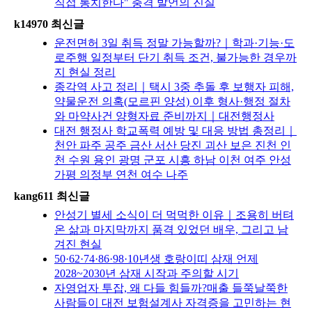
직접 통치한다" 충격 발언의 진실
k14970 최신글
운전면허 3일 취득 정말 가능할까?｜학과·기능·도
로주행 일정부터 단기 취득 조건, 불가능한 경우까
지 현실 정리
종각역 사고 정리｜택시 3중 추돌 후 보행자 피해,
약물운전 의혹(모르핀 양성) 이후 형사·행정 절차
와 마약사건 양형자료 준비까지｜대전행정사
대전 행정사 학교폭력 예방 및 대응 방법 총정리｜
천안 파주 공주 금산 서산 당진 괴산 보은 진천 인
천 수원 용인 광명 군포 시흥 하남 이천 여주 안성
가평 의정부 연천 여수 나주
kang611 최신글
안성기 별세 소식이 더 먹먹한 이유｜조용히 버텨
온 삶과 마지막까지 품격 있었던 배우, 그리고 남
겨진 현실
50·62·74·86·98·10년생 호랑이띠 삼재 언제
2028~2030년 삼재 시작과 주의할 시기
자영업자 투잡, 왜 다들 힘들까?매출 들쭉날쭉한
사람들이 대전 보험설계사 자격증을 고민하는 현