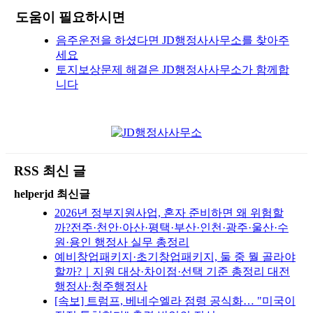
도움이 필요하시면
음주운전을 하셨다면 JD행정사사무소를 찾아주
세요
토지보상문제 해결은 JD행정사사무소가 함께합
니다
RSS 최신 글
helperjd 최신글
2026년 정부지원사업, 혼자 준비하면 왜 위험할
까?전주·천안·아산·평택·부산·인천·광주·울산·수
원·용인 행정사 실무 총정리
예비창업패키지·초기창업패키지, 둘 중 뭘 골라야
할까?｜지원 대상·차이점·선택 기준 총정리 대전
행정사·청주행정사
[속보] 트럼프, 베네수엘라 점령 공식화… "미국이