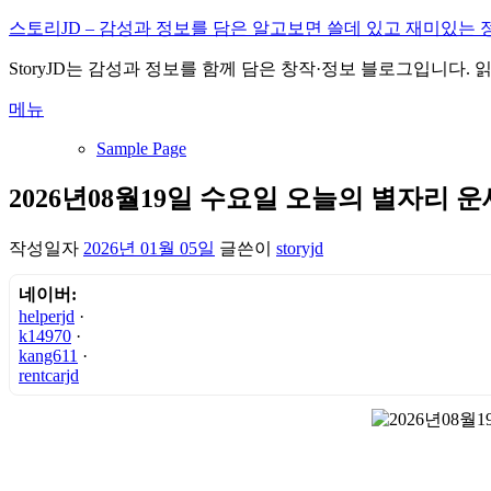
내
스토리JD – 감성과 정보를 담은 알고보면 쓸데 있고 재미있는 
용
StoryJD는 감성과 정보를 함께 담은 창작·정보 블로그입니다.
으
로
메뉴
바
로
Sample Page
가
기
2026년08월19일 수요일 오늘의 별자리 운
작성일자
2026년 01월 05일
글쓴이
storyjd
네이버:
helperjd
·
k14970
·
kang611
·
rentcarjd