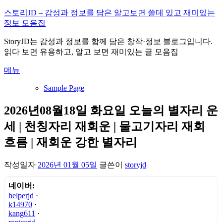
내
스토리JD – 감성과 정보를 담은 알고보면 쓸데 있고 재미있는
용
정보 모음집
으
StoryJD는 감성과 정보를 함께 담은 창작·정보 블로그입니다.
로
읽다 보면 유용하고, 알고 보면 재미있는 글 모음집
바
로
메뉴
가
기
Sample Page
2026년08월18일 화요일 오늘의 별자리 운
세 | 천칭자리 재회운 | 물고기자리 재회
흐름 | 재회운 강한 별자리
작성일자
2026년 01월 05일
글쓴이
storyjd
네이버:
helperjd
·
k14970
·
kang611
·