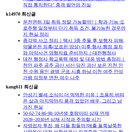
직접 통치한다" 충격 발언의 진실
k14970 최신글
운전면허 3일 취득 정말 가능할까?｜학과·기능·도
로주행 일정부터 단기 취득 조건, 불가능한 경우까
지 현실 정리
종각역 사고 정리｜택시 3중 추돌 후 보행자 피해,
약물운전 의혹(모르핀 양성) 이후 형사·행정 절차
와 마약사건 양형자료 준비까지｜대전행정사
대전 행정사 학교폭력 예방 및 대응 방법 총정리｜
천안 파주 공주 금산 서산 당진 괴산 보은 진천 인
천 수원 용인 광명 군포 시흥 하남 이천 여주 안성
가평 의정부 연천 여수 나주
kang611 최신글
안성기 별세 소식이 더 먹먹한 이유｜조용히 버텨
온 삶과 마지막까지 품격 있었던 배우, 그리고 남
겨진 현실
50·62·74·86·98·10년생 호랑이띠 삼재 언제
2028~2030년 삼재 시작과 주의할 시기
자영업자 투잡, 왜 다들 힘들까?매출 들쭉날쭉한
사람들이 대전 보험설계사 자격증을 고민하는 현