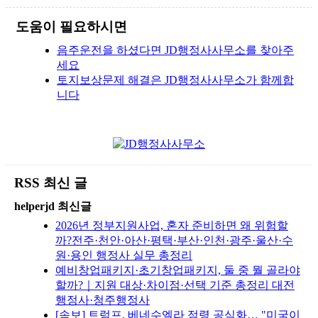
도움이 필요하시면
음주운전을 하셨다면 JD행정사사무소를 찾아주
세요
토지보상문제 해결은 JD행정사사무소가 함께합
니다
RSS 최신 글
helperjd 최신글
2026년 정부지원사업, 혼자 준비하면 왜 위험할
까?전주·천안·아산·평택·부산·인천·광주·울산·수
원·용인 행정사 실무 총정리
예비창업패키지·초기창업패키지, 둘 중 뭘 골라야
할까?｜지원 대상·차이점·선택 기준 총정리 대전
행정사·청주행정사
[속보] 트럼프, 베네수엘라 점령 공식화… "미국이