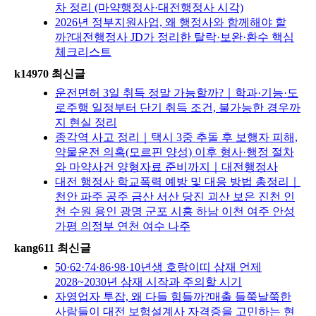
차 정리 (마약행정사·대전행정사 시각)
2026년 정부지원사업, 왜 행정사와 함께해야 할
까?대전행정사 JD가 정리한 탈락·보완·환수 핵심
체크리스트
k14970 최신글
운전면허 3일 취득 정말 가능할까?｜학과·기능·도
로주행 일정부터 단기 취득 조건, 불가능한 경우까
지 현실 정리
종각역 사고 정리｜택시 3중 추돌 후 보행자 피해,
약물운전 의혹(모르핀 양성) 이후 형사·행정 절차
와 마약사건 양형자료 준비까지｜대전행정사
대전 행정사 학교폭력 예방 및 대응 방법 총정리｜
천안 파주 공주 금산 서산 당진 괴산 보은 진천 인
천 수원 용인 광명 군포 시흥 하남 이천 여주 안성
가평 의정부 연천 여수 나주
kang611 최신글
50·62·74·86·98·10년생 호랑이띠 삼재 언제
2028~2030년 삼재 시작과 주의할 시기
자영업자 투잡, 왜 다들 힘들까?매출 들쭉날쭉한
사람들이 대전 보험설계사 자격증을 고민하는 현