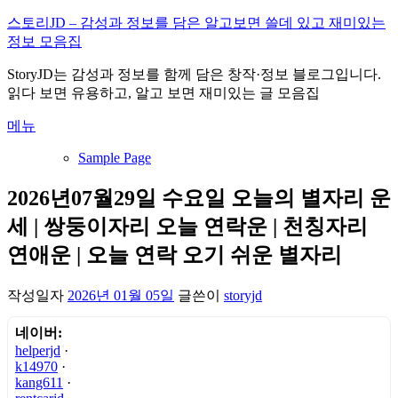
내
스토리JD – 감성과 정보를 담은 알고보면 쓸데 있고 재미있는
용
정보 모음집
으
StoryJD는 감성과 정보를 함께 담은 창작·정보 블로그입니다.
로
읽다 보면 유용하고, 알고 보면 재미있는 글 모음집
바
로
메뉴
가
기
Sample Page
2026년07월29일 수요일 오늘의 별자리 운
세 | 쌍둥이자리 오늘 연락운 | 천칭자리
연애운 | 오늘 연락 오기 쉬운 별자리
작성일자
2026년 01월 05일
글쓴이
storyjd
네이버:
helperjd
·
k14970
·
kang611
·