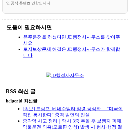
인 공식 콘텐츠 연합입니다.
도움이 필요하시면
음주운전을 하셨다면 JD행정사사무소를 찾아주
세요
토지보상문제 해결은 JD행정사사무소가 함께합
니다
RSS 최신 글
helperjd 최신글
[속보] 트럼프, 베네수엘라 점령 공식화… "미국이
직접 통치한다" 충격 발언의 진실
종각역 사고 정리｜택시 3중 추돌 후 보행자 피해,
약물운전 의혹(모르핀 양성) 발생 시 형사·행정 절