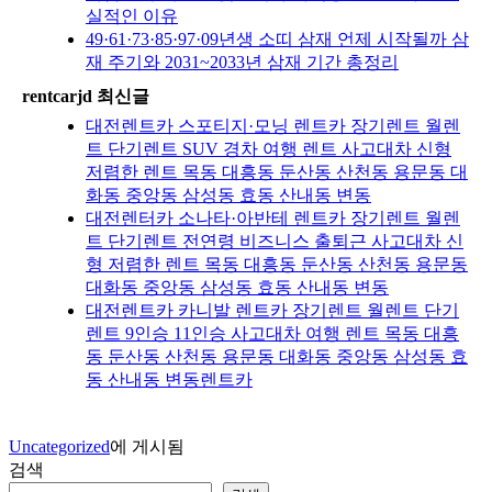
실적인 이유
49·61·73·85·97·09년생 소띠 삼재 언제 시작될까 삼
재 주기와 2031~2033년 삼재 기간 총정리
rentcarjd 최신글
대전렌트카 스포티지·모닝 렌트카 장기렌트 월렌
트 단기렌트 SUV 경차 여행 렌트 사고대차 신형
저렴한 렌트 목동 대흥동 둔산동 산천동 용문동 대
화동 중앙동 삼성동 효동 산내동 변동
대전렌터카 소나타·아반테 렌트카 장기렌트 월렌
트 단기렌트 전연령 비즈니스 출퇴근 사고대차 신
형 저렴한 렌트 목동 대흥동 둔산동 산천동 용문동
대화동 중앙동 삼성동 효동 산내동 변동
대전렌트카 카니발 렌트카 장기렌트 월렌트 단기
렌트 9인승 11인승 사고대차 여행 렌트 목동 대흥
동 둔산동 산천동 용문동 대화동 중앙동 삼성동 효
동 산내동 변동렌트카
Uncategorized
에 게시됨
검색