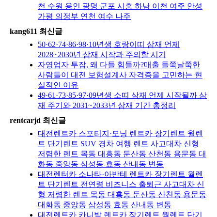
천 수원 용인 광명 군포 시흥 하남 이천 여주 안성
가평 의정부 연천 여수 나주
kang611 최신글
50·62·74·86·98·10년생 호랑이띠 삼재 언제
2028~2030년 삼재 시작과 주의할 시기
자영업자 투잡, 왜 다들 힘들까?매출 들쭉날쭉한
사람들이 대전 보험설계사 자격증을 고민하는 현
실적인 이유
49·61·73·85·97·09년생 소띠 삼재 언제 시작될까 삼
재 주기와 2031~2033년 삼재 기간 총정리
rentcarjd 최신글
대전렌트카 스포티지·모닝 렌트카 장기렌트 월렌
트 단기렌트 SUV 경차 여행 렌트 사고대차 신형
저렴한 렌트 목동 대흥동 둔산동 산천동 용문동 대
화동 중앙동 삼성동 효동 산내동 변동
대전렌터카 소나타·아반테 렌트카 장기렌트 월렌
트 단기렌트 전연령 비즈니스 출퇴근 사고대차 신
형 저렴한 렌트 목동 대흥동 둔산동 산천동 용문동
대화동 중앙동 삼성동 효동 산내동 변동
대전렌트카 카니발 렌트카 장기렌트 월렌트 단기