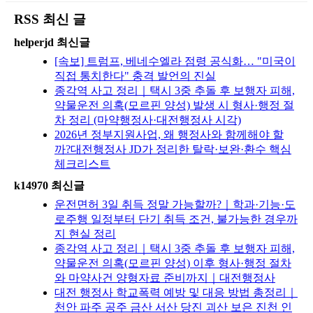
RSS 최신 글
helperjd 최신글
[속보] 트럼프, 베네수엘라 점령 공식화… "미국이
직접 통치한다" 충격 발언의 진실
종각역 사고 정리｜택시 3중 추돌 후 보행자 피해,
약물운전 의혹(모르핀 양성) 발생 시 형사·행정 절
차 정리 (마약행정사·대전행정사 시각)
2026년 정부지원사업, 왜 행정사와 함께해야 할
까?대전행정사 JD가 정리한 탈락·보완·환수 핵심
체크리스트
k14970 최신글
운전면허 3일 취득 정말 가능할까?｜학과·기능·도
로주행 일정부터 단기 취득 조건, 불가능한 경우까
지 현실 정리
종각역 사고 정리｜택시 3중 추돌 후 보행자 피해,
약물운전 의혹(모르핀 양성) 이후 형사·행정 절차
와 마약사건 양형자료 준비까지｜대전행정사
대전 행정사 학교폭력 예방 및 대응 방법 총정리｜
천안 파주 공주 금산 서산 당진 괴산 보은 진천 인