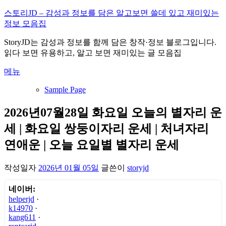
내
스토리JD – 감성과 정보를 담은 알고보면 쓸데 있고 재미있는
용
정보 모음집
으
StoryJD는 감성과 정보를 함께 담은 창작·정보 블로그입니다.
로
읽다 보면 유용하고, 알고 보면 재미있는 글 모음집
바
로
메뉴
가
기
Sample Page
2026년07월28일 화요일 오늘의 별자리 운
세 | 화요일 쌍둥이자리 운세 | 처녀자리
연애운 | 오늘 요일별 별자리 운세
작성일자
2026년 01월 05일
글쓴이
storyjd
네이버:
helperjd
·
k14970
·
kang611
·