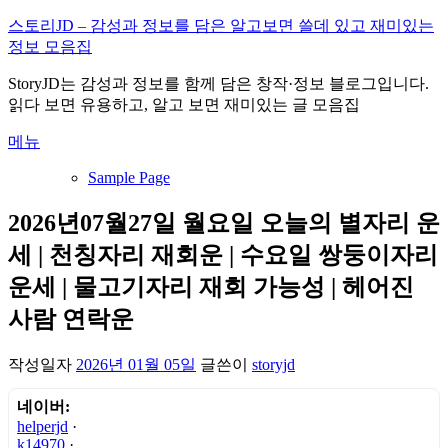
내
스토리JD – 감성과 정보를 담은 알고보면 쓸데 있고 재미있는
용
정보 모음집
으
StoryJD는 감성과 정보를 함께 담은 창작·정보 블로그입니다.
로
읽다 보면 유용하고, 알고 보면 재미있는 글 모음집
바
로
메뉴
가
기
Sample Page
2026년07월27일 월요일 오늘의 별자리 운
세 | 천칭자리 재회운 | 수요일 쌍둥이자리
운세 | 물고기자리 재회 가능성 | 헤어진
사람 연락운
작성일자
2026년 01월 05일
글쓴이
storyjd
네이버:
helperjd
·
k14970
·