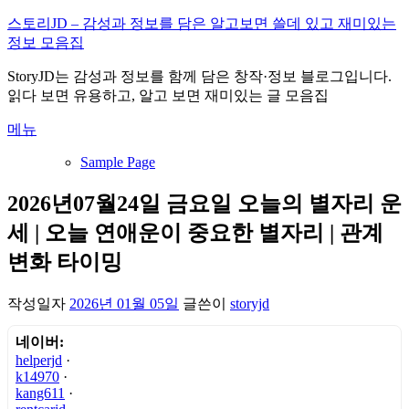
내
스토리JD – 감성과 정보를 담은 알고보면 쓸데 있고 재미있는
용
정보 모음집
으
StoryJD는 감성과 정보를 함께 담은 창작·정보 블로그입니다.
로
읽다 보면 유용하고, 알고 보면 재미있는 글 모음집
바
로
메뉴
가
기
Sample Page
2026년07월24일 금요일 오늘의 별자리 운
세 | 오늘 연애운이 중요한 별자리 | 관계
변화 타이밍
작성일자
2026년 01월 05일
글쓴이
storyjd
네이버:
helperjd
·
k14970
·
kang611
·