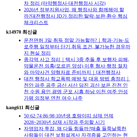
차 정리 (마약행정사·대전행정사 시각)
2026년 정부지원사업, 왜 행정사와 함께해야 할
까?대전행정사 JD가 정리한 탈락·보완·환수 핵심
체크리스트
k14970 최신글
운전면허 3일 취득 정말 가능할까?｜학과·기능·도
로주행 일정부터 단기 취득 조건, 불가능한 경우까
지 현실 정리
종각역 사고 정리｜택시 3중 추돌 후 보행자 피해,
약물운전 의혹(모르핀 양성) 이후 형사·행정 절차
와 마약사건 양형자료 준비까지｜대전행정사
대전 행정사 학교폭력 예방 및 대응 방법 총정리｜
천안 파주 공주 금산 서산 당진 괴산 보은 진천 인
천 수원 용인 광명 군포 시흥 하남 이천 여주 안성
가평 의정부 연천 여수 나주
kang611 최신글
50·62·74·86·98·10년생 호랑이띠 삼재 언제
2028~2030년 삼재 시작과 주의할 시기
자영업자 투잡, 왜 다들 힘들까?매출 들쭉날쭉한
사람들이 대전 보험설계사 자격증을 고민하는 현