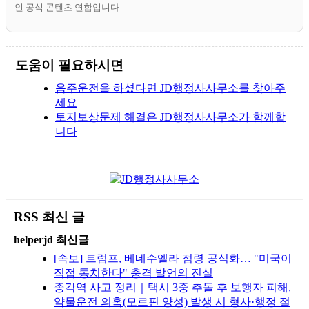
인 공식 콘텐츠 연합입니다.
도움이 필요하시면
음주운전을 하셨다면 JD행정사사무소를 찾아주
세요
토지보상문제 해결은 JD행정사사무소가 함께합
니다
RSS 최신 글
helperjd 최신글
[속보] 트럼프, 베네수엘라 점령 공식화… "미국이
직접 통치한다" 충격 발언의 진실
종각역 사고 정리｜택시 3중 추돌 후 보행자 피해,
약물운전 의혹(모르핀 양성) 발생 시 형사·행정 절