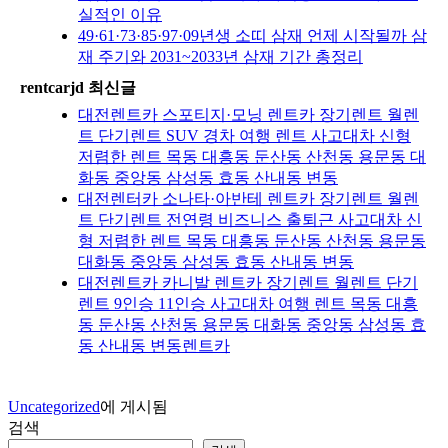
실적인 이유
49·61·73·85·97·09년생 소띠 삼재 언제 시작될까 삼
재 주기와 2031~2033년 삼재 기간 총정리
rentcarjd 최신글
대전렌트카 스포티지·모닝 렌트카 장기렌트 월렌
트 단기렌트 SUV 경차 여행 렌트 사고대차 신형
저렴한 렌트 목동 대흥동 둔산동 산천동 용문동 대
화동 중앙동 삼성동 효동 산내동 변동
대전렌터카 소나타·아반테 렌트카 장기렌트 월렌
트 단기렌트 전연령 비즈니스 출퇴근 사고대차 신
형 저렴한 렌트 목동 대흥동 둔산동 산천동 용문동
대화동 중앙동 삼성동 효동 산내동 변동
대전렌트카 카니발 렌트카 장기렌트 월렌트 단기
렌트 9인승 11인승 사고대차 여행 렌트 목동 대흥
동 둔산동 산천동 용문동 대화동 중앙동 삼성동 효
동 산내동 변동렌트카
Uncategorized
에 게시됨
검색