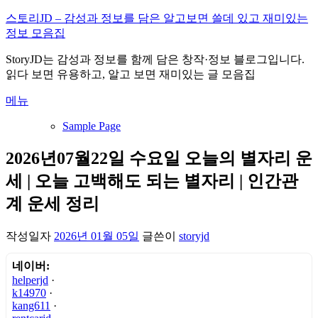
내
스토리JD – 감성과 정보를 담은 알고보면 쓸데 있고 재미있는
용
정보 모음집
으
StoryJD는 감성과 정보를 함께 담은 창작·정보 블로그입니다.
로
읽다 보면 유용하고, 알고 보면 재미있는 글 모음집
바
로
메뉴
가
기
Sample Page
2026년07월22일 수요일 오늘의 별자리 운
세 | 오늘 고백해도 되는 별자리 | 인간관
계 운세 정리
작성일자
2026년 01월 05일
글쓴이
storyjd
네이버:
helperjd
·
k14970
·
kang611
·