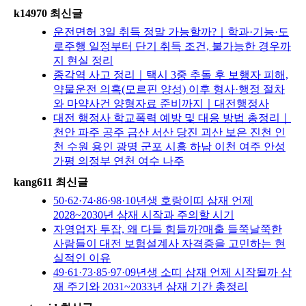
k14970 최신글
운전면허 3일 취득 정말 가능할까?｜학과·기능·도
로주행 일정부터 단기 취득 조건, 불가능한 경우까
지 현실 정리
종각역 사고 정리｜택시 3중 추돌 후 보행자 피해,
약물운전 의혹(모르핀 양성) 이후 형사·행정 절차
와 마약사건 양형자료 준비까지｜대전행정사
대전 행정사 학교폭력 예방 및 대응 방법 총정리｜
천안 파주 공주 금산 서산 당진 괴산 보은 진천 인
천 수원 용인 광명 군포 시흥 하남 이천 여주 안성
가평 의정부 연천 여수 나주
kang611 최신글
50·62·74·86·98·10년생 호랑이띠 삼재 언제
2028~2030년 삼재 시작과 주의할 시기
자영업자 투잡, 왜 다들 힘들까?매출 들쭉날쭉한
사람들이 대전 보험설계사 자격증을 고민하는 현
실적인 이유
49·61·73·85·97·09년생 소띠 삼재 언제 시작될까 삼
재 주기와 2031~2033년 삼재 기간 총정리