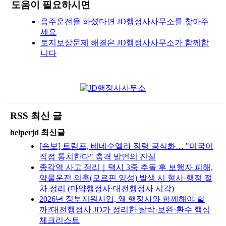
도움이 필요하시면
음주운전을 하셨다면 JD행정사사무소를 찾아주
세요
토지보상문제 해결은 JD행정사사무소가 함께합
니다
RSS 최신 글
helperjd 최신글
[속보] 트럼프, 베네수엘라 점령 공식화… "미국이
직접 통치한다" 충격 발언의 진실
종각역 사고 정리｜택시 3중 추돌 후 보행자 피해,
약물운전 의혹(모르핀 양성) 발생 시 형사·행정 절
차 정리 (마약행정사·대전행정사 시각)
2026년 정부지원사업, 왜 행정사와 함께해야 할
까?대전행정사 JD가 정리한 탈락·보완·환수 핵심
체크리스트