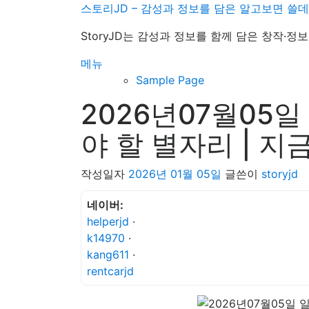
내
스토리JD – 감성과 정보를 담은 알고보면 쓸
용
StoryJD는 감성과 정보를 함께 담은 창작·
으
로
메뉴
바
Sample Page
로
2026년07월05일
가
기
야 할 별자리 | 
작성일자
2026년 01월 05일
글쓴이
storyjd
네이버:
helperjd
·
k14970
·
kang611
·
rentcarjd