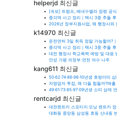
helperjd 최신글
[속보] 트럼프, 베네수엘라 점령 공
종각역 사고 정리｜택시 3중 추돌 후
2026년 정부지원사업, 왜 행정사와
k14970 최신글
운전면허 3일 취득 정말 가능할까?｜
종각역 사고 정리｜택시 3중 추돌 
대전 행정사 학교폭력 예방 및 대응 
안성 가평 의정부 연천 여수 나주
kang611 최신글
50·62·74·86·98·10년생 호랑이
자영업자 투잡, 왜 다들 힘들까?매
49·61·73·85·97·09년생 소띠 
rentcarjd 최신글
대전렌트카 스포티지·모닝 렌트카 장
대화동 중앙동 삼성동 효동 산내동 