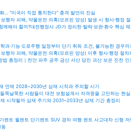
식화… "미국이 직접 통치한다" 충격 발언의 진실
 보행자 피해, 약물운전 의혹(모르핀 양성) 발생 시 형사·행정 
 함께해야 할까?대전행정사 JD가 정리한 탈락·보완·환수 핵심 
학과·기능·도로주행 일정부터 단기 취득 조건, 불가능한 경우까
후 보행자 피해, 약물운전 의혹(모르핀 양성) 이후 형사·행정 
방법 총정리｜천안 파주 공주 금산 서산 당진 괴산 보은 진천 인
띠 삼재 언제 2028~2030년 삼재 시작과 주의할 시기
출 들쭉날쭉한 사람들이 대전 보험설계사 자격증을 고민하는 현
삼재 언제 시작될까 삼재 주기와 2031~2033년 삼재 기간 총정리
기렌트 월렌트 단기렌트 SUV 경차 여행 렌트 사고대차 신형 저
변동