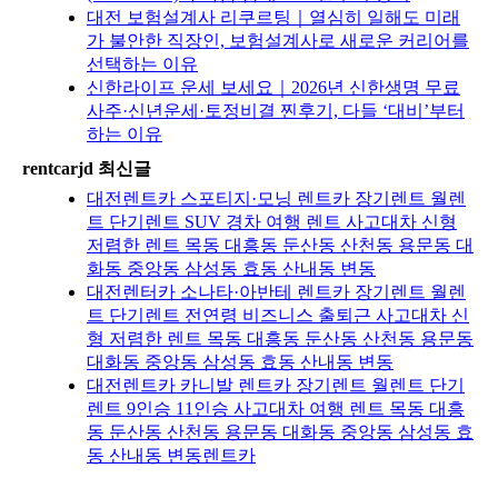
대전 보험설계사 리쿠르팅｜열심히 일해도 미래
가 불안한 직장인, 보험설계사로 새로운 커리어를
선택하는 이유
신한라이프 운세 보세요｜2026년 신한생명 무료
사주·신년운세·토정비결 찐후기, 다들 ‘대비’부터
하는 이유
rentcarjd 최신글
대전렌트카 스포티지·모닝 렌트카 장기렌트 월렌
트 단기렌트 SUV 경차 여행 렌트 사고대차 신형
저렴한 렌트 목동 대흥동 둔산동 산천동 용문동 대
화동 중앙동 삼성동 효동 산내동 변동
대전렌터카 소나타·아반테 렌트카 장기렌트 월렌
트 단기렌트 전연령 비즈니스 출퇴근 사고대차 신
형 저렴한 렌트 목동 대흥동 둔산동 산천동 용문동
대화동 중앙동 삼성동 효동 산내동 변동
대전렌트카 카니발 렌트카 장기렌트 월렌트 단기
렌트 9인승 11인승 사고대차 여행 렌트 목동 대흥
동 둔산동 산천동 용문동 대화동 중앙동 삼성동 효
동 산내동 변동렌트카