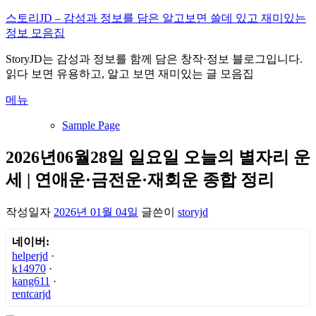
내
스토리JD – 감성과 정보를 담은 알고보면 쓸데 있고 재미있는
용
정보 모음집
으
StoryJD는 감성과 정보를 함께 담은 창작·정보 블로그입니다.
로
읽다 보면 유용하고, 알고 보면 재미있는 글 모음집
바
로
메뉴
가
기
Sample Page
2026년06월28일 일요일 오늘의 별자리 운
세 | 연애운·금전운·재회운 종합 정리
작성일자
2026년 01월 04일
글쓴이
storyjd
네이버:
helperjd
·
k14970
·
kang611
·
rentcarjd