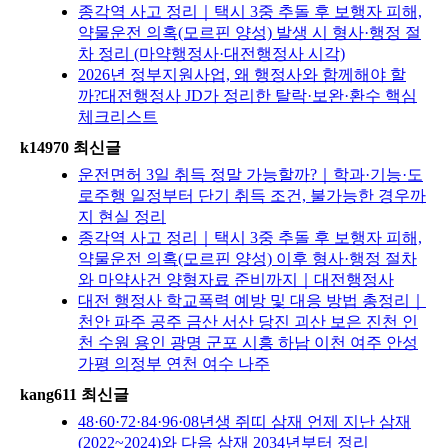
종각역 사고 정리｜택시 3중 추돌 후 보행자 피해,
약물운전 의혹(모르핀 양성) 발생 시 형사·행정 절
차 정리 (마약행정사·대전행정사 시각)
2026년 정부지원사업, 왜 행정사와 함께해야 할
까?대전행정사 JD가 정리한 탈락·보완·환수 핵심
체크리스트
k14970 최신글
운전면허 3일 취득 정말 가능할까?｜학과·기능·도
로주행 일정부터 단기 취득 조건, 불가능한 경우까
지 현실 정리
종각역 사고 정리｜택시 3중 추돌 후 보행자 피해,
약물운전 의혹(모르핀 양성) 이후 형사·행정 절차
와 마약사건 양형자료 준비까지｜대전행정사
대전 행정사 학교폭력 예방 및 대응 방법 총정리｜
천안 파주 공주 금산 서산 당진 괴산 보은 진천 인
천 수원 용인 광명 군포 시흥 하남 이천 여주 안성
가평 의정부 연천 여수 나주
kang611 최신글
48·60·72·84·96·08년생 쥐띠 삼재 언제 지난 삼재
(2022~2024)와 다음 삼재 2034년부터 정리