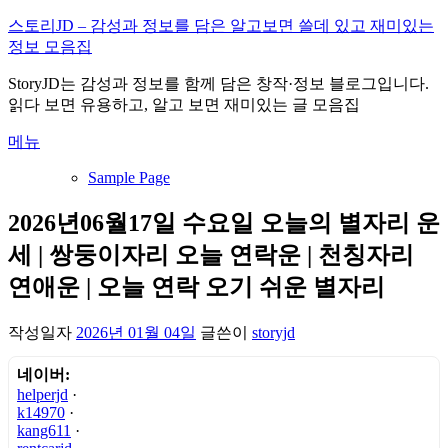
내
스토리JD – 감성과 정보를 담은 알고보면 쓸데 있고 재미있는
용
정보 모음집
으
StoryJD는 감성과 정보를 함께 담은 창작·정보 블로그입니다.
로
읽다 보면 유용하고, 알고 보면 재미있는 글 모음집
바
로
메뉴
가
기
Sample Page
2026년06월17일 수요일 오늘의 별자리 운
세 | 쌍둥이자리 오늘 연락운 | 천칭자리
연애운 | 오늘 연락 오기 쉬운 별자리
작성일자
2026년 01월 04일
글쓴이
storyjd
네이버:
helperjd
·
k14970
·
kang611
·