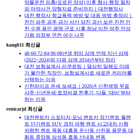
약물운전 의혹(모르핀 양성) 이후 형사·행정 절차
와 마약사건 양형자료 준비까지｜대전행정사
대전 행정사 학교폭력 예방 및 대응 방법 총정리｜
천안 파주 공주 금산 서산 당진 괴산 보은 진천 인
천 수원 용인 광명 군포 시흥 하남 이천 여주 안성
가평 의정부 연천 여수 나주
kang611 최신글
48·60·72·84·96·08년생 쥐띠 삼재 언제 지난 삼재
(2022~2024)와 다음 삼재 2034년부터 정리
대전 보험설계사 리쿠르팅｜열심히 일해도 미래
가 불안한 직장인, 보험설계사로 새로운 커리어를
선택하는 이유
신한라이프 운세 보세요｜2026년 신한생명 무료
사주·신년운세·토정비결 찐후기, 다들 ‘대비’부터
하는 이유
rentcarjd 최신글
대전렌트카 스포티지·모닝 렌트카 장기렌트 월렌
트 단기렌트 SUV 경차 여행 렌트 사고대차 신형
저렴한 렌트 목동 대흥동 둔산동 산천동 용문동 대
화동 중앙동 삼성동 효동 산내동 변동