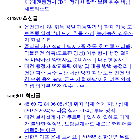
까?대전행정사 JD가 정리한 탈락·보완·환수 핵심
체크리스트
k14970 최신글
운전면허 3일 취득 정말 가능할까?｜학과·기능·도
로주행 일정부터 단기 취득 조건, 불가능한 경우까
지 현실 정리
종각역 사고 정리｜택시 3중 추돌 후 보행자 피해,
약물운전 의혹(모르핀 양성) 이후 형사·행정 절차
와 마약사건 양형자료 준비까지｜대전행정사
대전 행정사 학교폭력 예방 및 대응 방법 총정리｜
천안 파주 공주 금산 서산 당진 괴산 보은 진천 인
천 수원 용인 광명 군포 시흥 하남 이천 여주 안성
가평 의정부 연천 여수 나주
kang611 최신글
48·60·72·84·96·08년생 쥐띠 삼재 언제 지난 삼재
(2022~2024)와 다음 삼재 2034년부터 정리
대전 보험설계사 리쿠르팅｜열심히 일해도 미래
가 불안한 직장인, 보험설계사로 새로운 커리어를
선택하는 이유
신한라이프 운세 보세요｜2026년 신한생명 무료