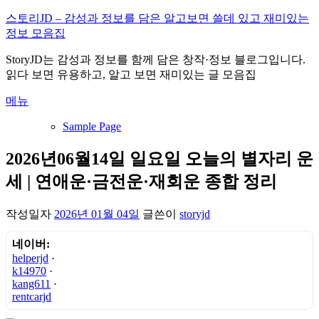
내
스토리JD – 감성과 정보를 담은 알고보면 쓸데 있고 재미있는
용
정보 모음집
으
StoryJD는 감성과 정보를 함께 담은 창작·정보 블로그입니다.
로
읽다 보면 유용하고, 알고 보면 재미있는 글 모음집
바
로
메뉴
가
기
Sample Page
2026년06월14일 일요일 오늘의 별자리 운
세 | 연애운·금전운·재회운 종합 정리
작성일자
2026년 01월 04일
글쓴이
storyjd
네이버:
helperjd
·
k14970
·
kang611
·
rentcarjd