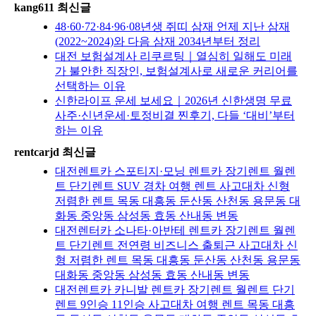
kang611 최신글
48·60·72·84·96·08년생 쥐띠 삼재 언제 지난 삼재
(2022~2024)와 다음 삼재 2034년부터 정리
대전 보험설계사 리쿠르팅｜열심히 일해도 미래
가 불안한 직장인, 보험설계사로 새로운 커리어를
선택하는 이유
신한라이프 운세 보세요｜2026년 신한생명 무료
사주·신년운세·토정비결 찐후기, 다들 ‘대비’부터
하는 이유
rentcarjd 최신글
대전렌트카 스포티지·모닝 렌트카 장기렌트 월렌
트 단기렌트 SUV 경차 여행 렌트 사고대차 신형
저렴한 렌트 목동 대흥동 둔산동 산천동 용문동 대
화동 중앙동 삼성동 효동 산내동 변동
대전렌터카 소나타·아반테 렌트카 장기렌트 월렌
트 단기렌트 전연령 비즈니스 출퇴근 사고대차 신
형 저렴한 렌트 목동 대흥동 둔산동 산천동 용문동
대화동 중앙동 삼성동 효동 산내동 변동
대전렌트카 카니발 렌트카 장기렌트 월렌트 단기
렌트 9인승 11인승 사고대차 여행 렌트 목동 대흥