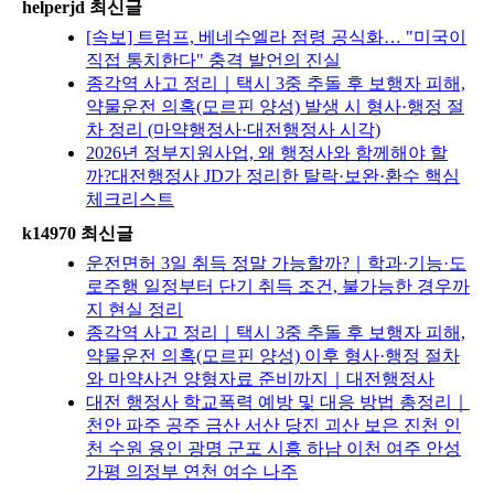
helperjd 최신글
[속보] 트럼프, 베네수엘라 점령 공식화… "미국이
직접 통치한다" 충격 발언의 진실
종각역 사고 정리｜택시 3중 추돌 후 보행자 피해,
약물운전 의혹(모르핀 양성) 발생 시 형사·행정 절
차 정리 (마약행정사·대전행정사 시각)
2026년 정부지원사업, 왜 행정사와 함께해야 할
까?대전행정사 JD가 정리한 탈락·보완·환수 핵심
체크리스트
k14970 최신글
운전면허 3일 취득 정말 가능할까?｜학과·기능·도
로주행 일정부터 단기 취득 조건, 불가능한 경우까
지 현실 정리
종각역 사고 정리｜택시 3중 추돌 후 보행자 피해,
약물운전 의혹(모르핀 양성) 이후 형사·행정 절차
와 마약사건 양형자료 준비까지｜대전행정사
대전 행정사 학교폭력 예방 및 대응 방법 총정리｜
천안 파주 공주 금산 서산 당진 괴산 보은 진천 인
천 수원 용인 광명 군포 시흥 하남 이천 여주 안성
가평 의정부 연천 여수 나주