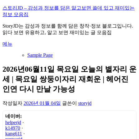
내
스토리JD – 감성과 정보를 담은 알고보면 쓸데 있고 재미있는
용
정보 모음집
으
StoryJD는 감성과 정보를 함께 담은 창작·정보 블로그입니다.
로
읽다 보면 유용하고, 알고 보면 재미있는 글 모음집
바
로
메뉴
가
기
Sample Page
2026년06월11일 목요일 오늘의 별자리 운
세 | 목요일 쌍둥이자리 재회운 | 헤어진
인연 다시 만날 가능성
작성일자
2026년 01월 04일
글쓴이
storyjd
네이버:
helperjd
·
k14970
·
kang611
·