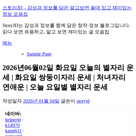
내
스토리JD – 감성과 정보를 담은 알고보면 쓸데 있고 재미있는
용
정보 모음집
으
StoryJD는 감성과 정보를 함께 담은 창작·정보 블로그입니다.
로
읽다 보면 유용하고, 알고 보면 재미있는 글 모음집
바
로
메뉴
가
기
Sample Page
2026년06월02일 화요일 오늘의 별자리 운
세 | 화요일 쌍둥이자리 운세 | 처녀자리
연애운 | 오늘 요일별 별자리 운세
작성일자
2026년 01월 04일
글쓴이
storyjd
네이버:
helperjd
·
k14970
·
kang611
·