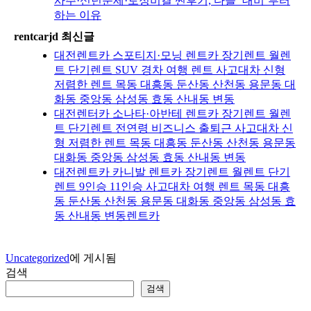
사주·신년운세·토정비결 찐후기, 다들 ‘대비’부터
하는 이유
rentcarjd 최신글
대전렌트카 스포티지·모닝 렌트카 장기렌트 월렌
트 단기렌트 SUV 경차 여행 렌트 사고대차 신형
저렴한 렌트 목동 대흥동 둔산동 산천동 용문동 대
화동 중앙동 삼성동 효동 산내동 변동
대전렌터카 소나타·아반테 렌트카 장기렌트 월렌
트 단기렌트 전연령 비즈니스 출퇴근 사고대차 신
형 저렴한 렌트 목동 대흥동 둔산동 산천동 용문동
대화동 중앙동 삼성동 효동 산내동 변동
대전렌트카 카니발 렌트카 장기렌트 월렌트 단기
렌트 9인승 11인승 사고대차 여행 렌트 목동 대흥
동 둔산동 산천동 용문동 대화동 중앙동 삼성동 효
동 산내동 변동렌트카
Uncategorized
에 게시됨
검색
검색