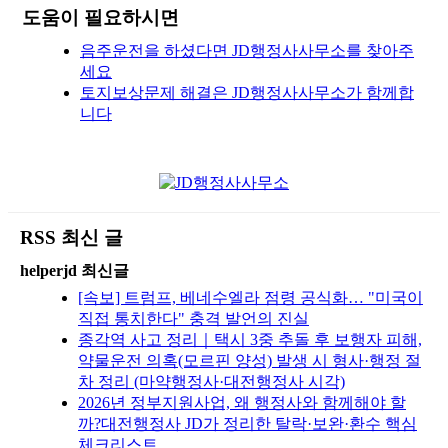
도움이 필요하시면
음주운전을 하셨다면 JD행정사사무소를 찾아주
세요
토지보상문제 해결은 JD행정사사무소가 함께합
니다
RSS 최신 글
helperjd 최신글
[속보] 트럼프, 베네수엘라 점령 공식화… "미국이
직접 통치한다" 충격 발언의 진실
종각역 사고 정리｜택시 3중 추돌 후 보행자 피해,
약물운전 의혹(모르핀 양성) 발생 시 형사·행정 절
차 정리 (마약행정사·대전행정사 시각)
2026년 정부지원사업, 왜 행정사와 함께해야 할
까?대전행정사 JD가 정리한 탈락·보완·환수 핵심
체크리스트