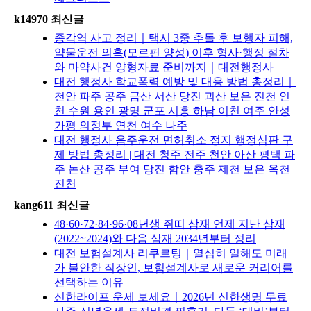
k14970 최신글
종각역 사고 정리｜택시 3중 추돌 후 보행자 피해,
약물운전 의혹(모르핀 양성) 이후 형사·행정 절차
와 마약사건 양형자료 준비까지｜대전행정사
대전 행정사 학교폭력 예방 및 대응 방법 총정리｜
천안 파주 공주 금산 서산 당진 괴산 보은 진천 인
천 수원 용인 광명 군포 시흥 하남 이천 여주 안성
가평 의정부 연천 여수 나주
대전 행정사 음주운전 면허취소 정지 행정심판 구
제 방법 총정리 | 대전 청주 전주 천안 아산 평택 파
주 논산 공주 부여 당진 함안 충주 제천 보은 옥천
진천
kang611 최신글
48·60·72·84·96·08년생 쥐띠 삼재 언제 지난 삼재
(2022~2024)와 다음 삼재 2034년부터 정리
대전 보험설계사 리쿠르팅｜열심히 일해도 미래
가 불안한 직장인, 보험설계사로 새로운 커리어를
선택하는 이유
신한라이프 운세 보세요｜2026년 신한생명 무료