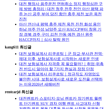
대전 행정사 음주운전 면허취소 정지 행정심판 구
제 방법 총정리 | 대전 청주 전주 천안 아산 평택 파
주 논산 공주 부여 당진 함안 충주 제천 보은 옥천
진천
아산 연신내 평택 충주 제천 옥천 진천 화성 용인
하남 여주 안성 남양주 오산 HACCP부터 창원 기
장 경북 경주 구미 김천 안동 예천 경산 원주
HACCP까지｜심사 탈락 원인
kang611 최신글
대전 보험설계사 리쿠르팅｜군 장교·부사관 전역·
제대 이후, 보험설계사로 시작하는 새로운 인생
대전 보험설계사 자격증 꼭 필요할까?｜취업·위촉
전 반드시 알아야 할 7가지 현실과 장점 단점
대전 보험설계사 리쿠르팅｜정규직도 자영업도
불안한 시대, 보험설계사로 새로운 도전을 선택하
는 이유2026년 새해버전
rentcarjd 최신글
대전렌트카 스포티지·모닝 렌트카 장기렌트 월렌
트 단기렌트 SUV 경차 여행 렌트 사고대차 신형
저렴한 렌트 목동 대흥동 둔산동 산천동 용문동 대