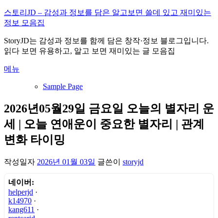
내
스토리JD – 감성과 정보를 담은 알고보면 쓸데 있고 재미있는
용
정보 모음집
으
StoryJD는 감성과 정보를 함께 담은 창작·정보 블로그입니다.
로
읽다 보면 유용하고, 알고 보면 재미있는 글 모음집
바
로
메뉴
가
기
Sample Page
2026년05월29일 금요일 오늘의 별자리 운
세 | 오늘 연애운이 중요한 별자리 | 관계
변화 타이밍
작성일자
2026년 01월 03일
글쓴이
storyjd
네이버:
helperjd
·
k14970
·
kang611
·