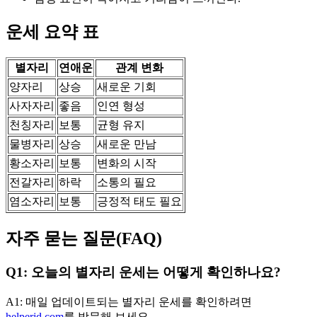
운세 요약 표
별자리
연애운
관계 변화
양자리
상승
새로운 기회
사자자리
좋음
인연 형성
천칭자리
보통
균형 유지
물병자리
상승
새로운 만남
황소자리
보통
변화의 시작
전갈자리
하락
소통의 필요
염소자리
보통
긍정적 태도 필요
자주 묻는 질문(FAQ)
Q1: 오늘의 별자리 운세는 어떻게 확인하나요?
A1: 매일 업데이트되는 별자리 운세를 확인하려면
helperjd.com
를 방문해 보세요.