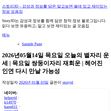
내
스토리JD – 감성과 정보를 담은 알고보면 쓸데 있고 재미있는
용
정보 모음집
으
StoryJD는 감성과 정보를 함께 담은 창작·정보 블로그입니다.
로
읽다 보면 유용하고, 알고 보면 재미있는 글 모음집
바
로
메뉴
가
기
Sample Page
2026년05월14일 목요일 오늘의 별자리 운
세 | 목요일 쌍둥이자리 재회운 | 헤어진
인연 다시 만날 가능성
작성일자
2026년 01월 03일
글쓴이
storyjd
네이버:
helperjd
·
k14970
·
kang611
·