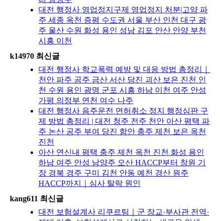
대전 행정사 영업정지구제 영업정지 처분|고양 파
주 세종 옥천 증평 수도권 서울 부산 인천 대구 광
주 울산 수원 화성 용인 성남 김포 안산 안양 부천
시흥 이천
k14970 최신글
대전 행정사 학교폭력 예방 및 대응 방법 총정리｜
천안 파주 공주 금산 서산 당진 괴산 보은 진천 인
천 수원 용인 광명 군포 시흥 하남 이천 여주 안성
가평 의정부 연천 여수 나주
대전 행정사 음주운전 면허취소 정지 행정심판 구
제 방법 총정리 | 대전 청주 전주 천안 아산 평택 파
주 논산 공주 부여 당진 함안 충주 제천 보은 옥천
진천
아산 연신내 평택 충주 제천 옥천 진천 화성 용인
하남 여주 안성 남양주 오산 HACCP부터 창원 기
장 경북 경주 구미 김천 안동 예천 경산 원주
HACCP까지｜심사 탈락 원인
kang611 최신글
대전 보험설계사 리쿠르팅｜군 장교·부사관 전역·