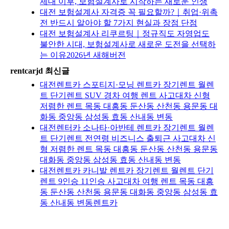
제대 이후, 보험설계사로 시작하는 새로운 인생
대전 보험설계사 자격증 꼭 필요할까?｜취업·위촉
전 반드시 알아야 할 7가지 현실과 장점 단점
대전 보험설계사 리쿠르팅｜정규직도 자영업도
불안한 시대, 보험설계사로 새로운 도전을 선택하
는 이유2026년 새해버전
rentcarjd 최신글
대전렌트카 스포티지·모닝 렌트카 장기렌트 월렌
트 단기렌트 SUV 경차 여행 렌트 사고대차 신형
저렴한 렌트 목동 대흥동 둔산동 산천동 용문동 대
화동 중앙동 삼성동 효동 산내동 변동
대전렌터카 소나타·아반테 렌트카 장기렌트 월렌
트 단기렌트 전연령 비즈니스 출퇴근 사고대차 신
형 저렴한 렌트 목동 대흥동 둔산동 산천동 용문동
대화동 중앙동 삼성동 효동 산내동 변동
대전렌트카 카니발 렌트카 장기렌트 월렌트 단기
렌트 9인승 11인승 사고대차 여행 렌트 목동 대흥
동 둔산동 산천동 용문동 대화동 중앙동 삼성동 효
동 산내동 변동렌트카