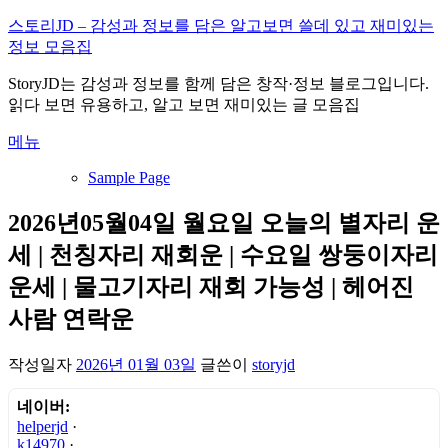
내
스토리JD – 감성과 정보를 담은 알고보면 쓸데 있고 재미있는
용
정보 모음집
으
StoryJD는 감성과 정보를 함께 담은 창작·정보 블로그입니다.
로
읽다 보면 유용하고, 알고 보면 재미있는 글 모음집
바
로
메뉴
가
기
Sample Page
2026년05월04일 월요일 오늘의 별자리 운
세 | 천칭자리 재회운 | 수요일 쌍둥이자리
운세 | 물고기자리 재회 가능성 | 헤어진
사람 연락운
작성일자
2026년 01월 03일
글쓴이
storyjd
네이버:
helperjd
·
k14970
·