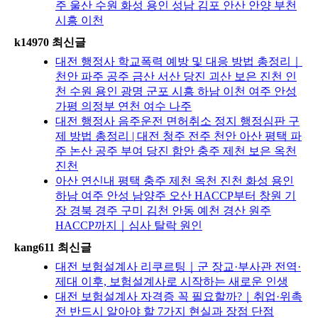
주 울산 수원 화성 용인 성남 김포 안산 안양 부천
시흥 이천
k14970 최신글
대전 행정사 학교폭력 예방 및 대응 방법 총정리｜
천안 파주 공주 금산 서산 당진 괴산 보은 진천 인
천 수원 용인 광명 군포 시흥 하남 이천 여주 안성
가평 의정부 연천 여수 나주
대전 행정사 음주운전 면허취소 정지 행정심판 구
제 방법 총정리 | 대전 청주 전주 천안 아산 평택 파
주 논산 공주 부여 당진 함안 충주 제천 보은 옥천
진천
아산 연신내 평택 충주 제천 옥천 진천 화성 용인
하남 여주 안성 남양주 오산 HACCP부터 창원 기
장 경북 경주 구미 김천 안동 예천 경산 원주
HACCP까지｜심사 탈락 원인
kang611 최신글
대전 보험설계사 리쿠르팅｜군 장교·부사관 전역·
제대 이후, 보험설계사로 시작하는 새로운 인생
대전 보험설계사 자격증 꼭 필요할까?｜취업·위촉
전 반드시 알아야 할 7가지 현실과 장점 단점