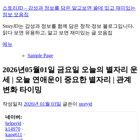
내
스토리JD – 감성과 정보를 담은 알고보면 쓸데 있고 재미있는
용
정보 모음집
으
StoryJD는 감성과 정보를 함께 담은 창작·정보 블로그입니다.
로
읽다 보면 유용하고, 알고 보면 재미있는 글 모음집
바
로
메뉴
가
기
Sample Page
2026년05월01일 금요일 오늘의 별자리 운
세 | 오늘 연애운이 중요한 별자리 | 관계
변화 타이밍
작성일자
2026년 01월 03일
글쓴이
storyjd
네이버:
helperjd
·
k14970
·
kang611
·