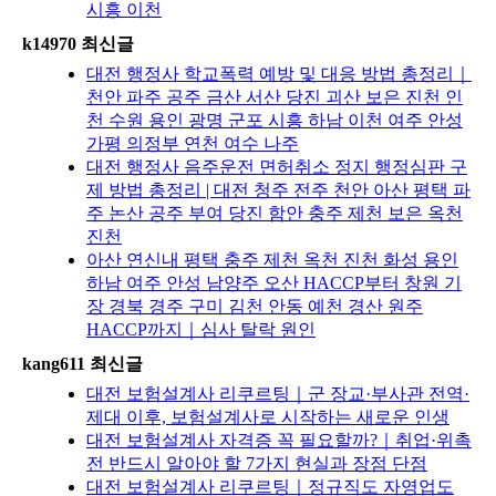
시흥 이천
k14970 최신글
대전 행정사 학교폭력 예방 및 대응 방법 총정리｜
천안 파주 공주 금산 서산 당진 괴산 보은 진천 인
천 수원 용인 광명 군포 시흥 하남 이천 여주 안성
가평 의정부 연천 여수 나주
대전 행정사 음주운전 면허취소 정지 행정심판 구
제 방법 총정리 | 대전 청주 전주 천안 아산 평택 파
주 논산 공주 부여 당진 함안 충주 제천 보은 옥천
진천
아산 연신내 평택 충주 제천 옥천 진천 화성 용인
하남 여주 안성 남양주 오산 HACCP부터 창원 기
장 경북 경주 구미 김천 안동 예천 경산 원주
HACCP까지｜심사 탈락 원인
kang611 최신글
대전 보험설계사 리쿠르팅｜군 장교·부사관 전역·
제대 이후, 보험설계사로 시작하는 새로운 인생
대전 보험설계사 자격증 꼭 필요할까?｜취업·위촉
전 반드시 알아야 할 7가지 현실과 장점 단점
대전 보험설계사 리쿠르팅｜정규직도 자영업도