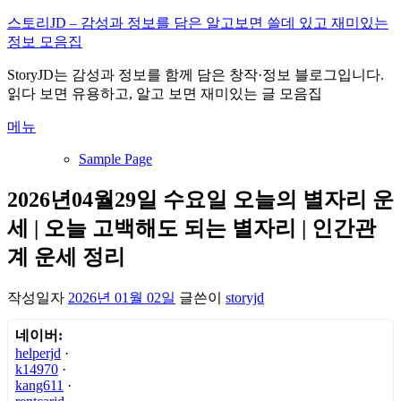
내
스토리JD – 감성과 정보를 담은 알고보면 쓸데 있고 재미있는
용
정보 모음집
으
StoryJD는 감성과 정보를 함께 담은 창작·정보 블로그입니다.
로
읽다 보면 유용하고, 알고 보면 재미있는 글 모음집
바
로
메뉴
가
기
Sample Page
2026년04월29일 수요일 오늘의 별자리 운
세 | 오늘 고백해도 되는 별자리 | 인간관
계 운세 정리
작성일자
2026년 01월 02일
글쓴이
storyjd
네이버:
helperjd
·
k14970
·
kang611
·