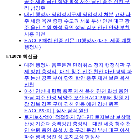
공주 세종 금산 청양 홍성 서산 당진 충주 진천 구
리 남양주
대전 행정사 영업정지구제 영업정지 처분|고양 파
주 세종 옥천 증평 수도권 서울 부산 인천 대구 광
주 울산 수원 화성 용인 성남 김포 안산 안양 부천
시흥 이천
HACCP 해썹 인증 전문 JD행정사 (대전 세종 계룡
행정사)
k14970 최신글
대전 행정사 음주운전 면허취소 정지 행정심판 구
제 방법 총정리 | 대전 청주 전주 천안 아산 평택 파
주 논산 공주 부여 당진 함안 충주 제천 보은 옥천
진천
아산 연신내 평택 충주 제천 옥천 진천 화성 용인
하남 여주 안성 남양주 오산 HACCP부터 창원 기
장 경북 경주 구미 김천 안동 예천 경산 원주
HACCP까지｜심사 탈락 원인
토지보상액이 적절하지 않다면? 토지보상 보상액
산정 기준과 증액방법 총정리｜대전 세종 청주 천
안 수원 용인 화성 시흥 구리 문경 부산 대구 아산
파주 평택 당진 성 토지보상 행정사