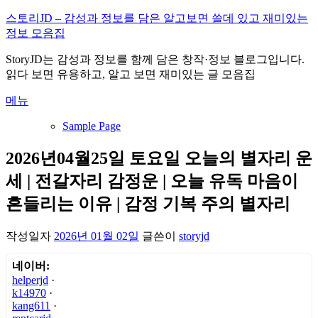
내
스토리JD – 감성과 정보를 담은 알고보면 쓸데 있고 재미있는
용
정보 모음집
으
StoryJD는 감성과 정보를 함께 담은 창작·정보 블로그입니다.
로
읽다 보면 유용하고, 알고 보면 재미있는 글 모음집
바
로
메뉴
가
기
Sample Page
2026년04월25일 토요일 오늘의 별자리 운
세 | 전갈자리 감정운 | 오늘 유독 마음이
흔들리는 이유 | 감정 기복 주의 별자리
작성일자
2026년 01월 02일
글쓴이
storyjd
네이버:
helperjd
·
k14970
·
kang611
·