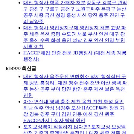
대전 행정사 학폭 가해자 처분|강동구 강북구 관악
구 광진구 구로구 금천구 노원구파주 은평구 논산
공주 세종 금산 청양 홍성 서산 당진 충주 진천 구
리 남양주
대전 행정사 영업정지구제 영업정지 처분|고양 파
주 세종 옥천 증평 수도권 서울 부산 인천 대구 광
주 울산 수원 화성 용인 성남 김포 안산 안양 부천
시흥 이천
HACCP 해썹 인증 전문 JD행정사 (대전 세종 계룡
행정사)
k14970 최신글
대전 행정사 음주운전 면허취소 정지 행정심판 구
제 방법 총정리 | 대전 청주 전주 천안 아산 평택 파
주 논산 공주 부여 당진 함안 충주 제천 보은 옥천
진천
아산 연신내 평택 충주 제천 옥천 진천 화성 용인
하남 여주 안성 남양주 오산 HACCP부터 창원 기
장 경북 경주 구미 김천 안동 예천 경산 원주
HACCP까지｜심사 탈락 원인
토지보상액이 적절하지 않다면? 토지보상 보상액
산정 기준과 증액방법 총정리｜대전 세종 청주 천