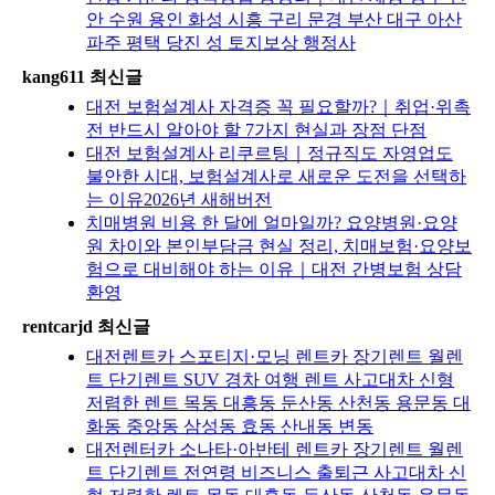
안 수원 용인 화성 시흥 구리 문경 부산 대구 아산
파주 평택 당진 성 토지보상 행정사
kang611 최신글
대전 보험설계사 자격증 꼭 필요할까?｜취업·위촉
전 반드시 알아야 할 7가지 현실과 장점 단점
대전 보험설계사 리쿠르팅｜정규직도 자영업도
불안한 시대, 보험설계사로 새로운 도전을 선택하
는 이유2026년 새해버전
치매병원 비용 한 달에 얼마일까? 요양병원·요양
원 차이와 본인부담금 현실 정리, 치매보험·요양보
험으로 대비해야 하는 이유｜대전 간병보험 상담
환영
rentcarjd 최신글
대전렌트카 스포티지·모닝 렌트카 장기렌트 월렌
트 단기렌트 SUV 경차 여행 렌트 사고대차 신형
저렴한 렌트 목동 대흥동 둔산동 산천동 용문동 대
화동 중앙동 삼성동 효동 산내동 변동
대전렌터카 소나타·아반테 렌트카 장기렌트 월렌
트 단기렌트 전연령 비즈니스 출퇴근 사고대차 신