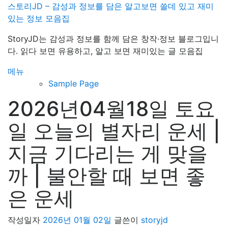
내
스토리JD – 감성과 정보를 담은 알고보면 쓸데 있고 재미
용
있는 정보 모음집
으
StoryJD는 감성과 정보를 함께 담은 창작·정보 블로그입니
로
다. 읽다 보면 유용하고, 알고 보면 재미있는 글 모음집
바
로
메뉴
가
Sample Page
기
2026년04월18일 토요
일 오늘의 별자리 운세 |
지금 기다리는 게 맞을
까 | 불안할 때 보면 좋
은 운세
작성일자
2026년 01월 02일
글쓴이
storyjd