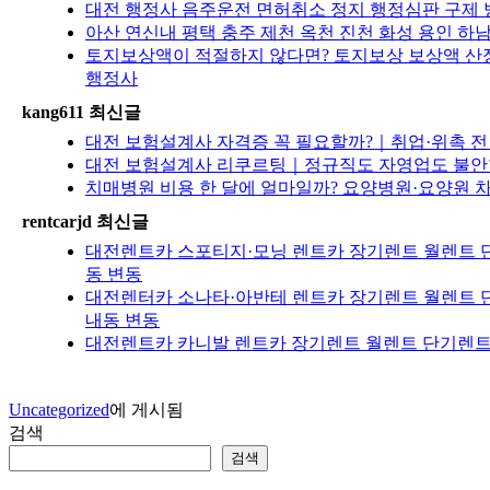
대전 행정사 음주운전 면허취소 정지 행정심판 구제 방법
아산 연신내 평택 충주 제천 옥천 진천 화성 용인 하남
토지보상액이 적절하지 않다면? 토지보상 보상액 산정
행정사
kang611 최신글
대전 보험설계사 자격증 꼭 필요할까?｜취업·위촉 전 
대전 보험설계사 리쿠르팅｜정규직도 자영업도 불안한
치매병원 비용 한 달에 얼마일까? 요양병원·요양원 
rentcarjd 최신글
대전렌트카 스포티지·모닝 렌트카 장기렌트 월렌트 단
동 변동
대전렌터카 소나타·아반테 렌트카 장기렌트 월렌트 단
내동 변동
대전렌트카 카니발 렌트카 장기렌트 월렌트 단기렌트 
Uncategorized
에 게시됨
검색
검색