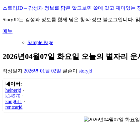
내
스토리JD – 감성과 정보를 담은 알고보면 쓸데 있고 재미있는 
용
StoryJD는 감성과 정보를 함께 담은 창작·정보 블로그입니다.
으
로
메뉴
바
로
Sample Page
가
기
2026년04월07일 화요일 오늘의 별자리 운
작성일자
2026년 01월 02일
글쓴이
storyjd
네이버:
helperjd
·
k14970
·
kang611
·
rentcarjd